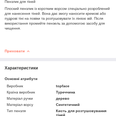
Пензлик для тіней
Плоский пензлик із коротким ворсом спеціально розроблений
для нанесення тіней. Вона дає змогу наносити кремові або
пудрові тіні на повіки та розтушовувати їх лінією вій. Після
використання промийте пензель за допомогою засобу для
чищення.
Приховати
Характеристики
Основні атрибути
Виробник
topface
Країна виробник
Туреччина
Матеріал ручки
дерево
Матеріал ворсу
Синтетичний
Тип пензля
Кисть для розтушовування
тіней