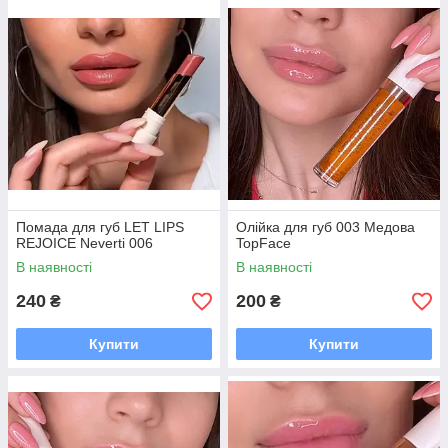
Помада для губ LET LIPS
Олійка для губ 003 Медова
REJOICE Neverti 006
TopFace
В наявності
В наявності
240
200
₴
₴
Купити
Купити