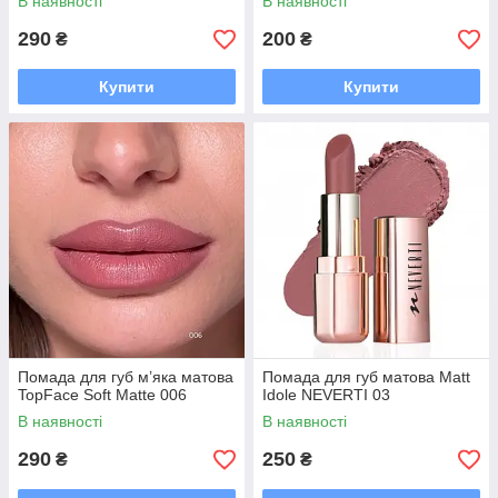
В наявності
В наявності
290
200
₴
₴
Купити
Купити
Помада для губ м’яка матова
Помада для губ матова Matt
TopFace Soft Matte 006
Idole NEVERTI 03
В наявності
В наявності
290
250
₴
₴