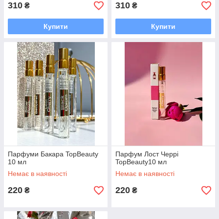
310
310
₴
₴
Купити
Купити
Парфуми Бакара TopBeauty
Парфум Лост Черрі
10 мл
TopBeauty10 мл
Немає в наявності
Немає в наявності
220
220
₴
₴