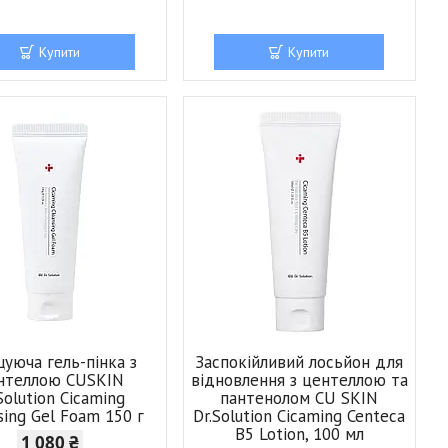
Купити
Купити
уюча гель-пінка з
Заспокійливий лосьйон для
нтеллою CUSKIN
відновлення з центеллою та
Solution Cicaming
пантенолом CU SKIN
sing Gel Foam 150 г
Dr.Solution Cicaming Centeca
B5 Lotion, 100 мл
1 080 ₴