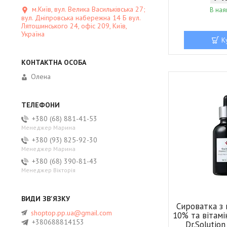
м.Київ, вул. Велика Васильківська 27;
В ная
вул. Дніпровська набережна 14 Б вул.
Лятошинського 24, офіс 209, Київ,
Україна
К
Олена
+380 (68) 881-41-53
Менеджер Марина
+380 (93) 825-92-30
Менеджер Марина
+380 (68) 390-81-43
Менеджер Вікторія
Сироватка з
shoptop.pp.ua@gmail.com
10% та вітам
+380688814153
Dr.Solutio