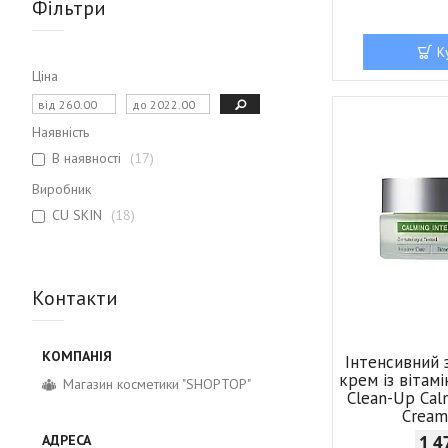
Фільтри
К
Ціна
Наявність
В наявності
17
Виробник
CU SKIN
18
Контакти
Інтенсивний 
крем із вітам
Магазин косметики "SHOPTOP"
Clean-Up Cal
Cream
1 4