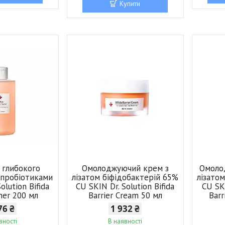
Купити
 глибокого
Омолоджуючий крем з
Омоло
 пробіотиками
лізатом біфідобактерій 65%
лізато
olution Bifida
CU SKIN Dr. Solution Bifida
CU SKI
oner 200 мл
Barrier Cream 50 мл
Barr
76 ₴
1 932 ₴
вності
В наявності