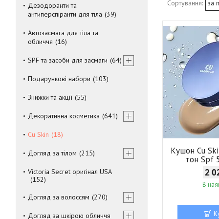
Дезодоранти та
антиперспіранти для тіла
39
Автозасмага для тіла та
обличчя
16
SPF та засоби для засмаги
64
Подарункові набори
103
Знижки та акції
55
Декоративна косметика
641
Cu Skin
18
Кушон Cu Ski
Догляд за тілом
215
тон Spf 
2 0
Victoria Secret оригінал USA
152
В ная
Догляд за волоссям
270
К
Догляд за шкірою обличчя