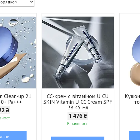
n Clean-up 21
СС-крем с вітаміном U CU
Кушон 
50+ Pa+++
SKIN Vitamin U CC Cream SPF
то
38 45 мл
22 ₴
1 476 ₴
вності
В наявності
упити