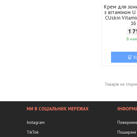
Крем для зон
з вітаміном 
CUskin Vitam
16
1 7
В ная
К
МИ В СОЦІАЛЬНИХ МЕРЕЖАХ
ІНФОРМА
Instagram
Поверненн
TikTok
Поширені 