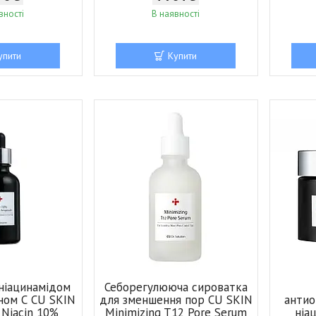
вності
В наявності
упити
Купити
 ніацинамідом
Себорегулююча сироватка
іном С CU SKIN
для зменшення пор CU SKIN
антио
n Niacin 10%
Minimizing T12 Pore Serum
ніа