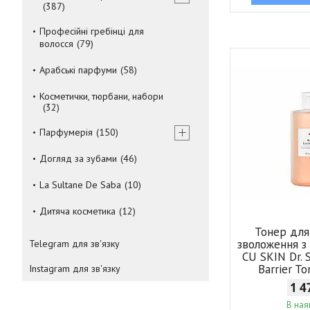
387
Професійні гребінці для
волосся
79
Арабські парфуми
58
Косметички, тюрбани, набори
32
Парфумерія
150
Догляд за зубами
46
La Sultane De Saba
10
Дитяча косметика
12
Тонер для
зволоження з
Telegram для зв'язку
CU SKIN Dr. S
Barrier T
Instagram для зв'язку
1 4
В ная