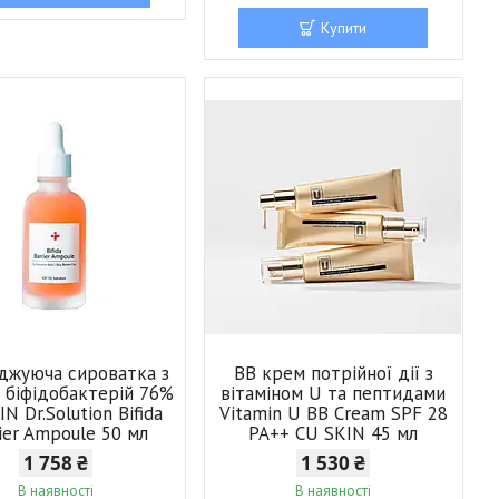
Купити
джуюча сироватка з
ВВ крем потрійної дії з
м біфідобактерій 76%
вітаміном U та пептидами
N Dr.Solution Bifida
Vitamin U BB Cream SPF 28
ier Ampoule 50 мл
PA++ CU SKIN 45 мл
1 758 ₴
1 530 ₴
В наявності
В наявності