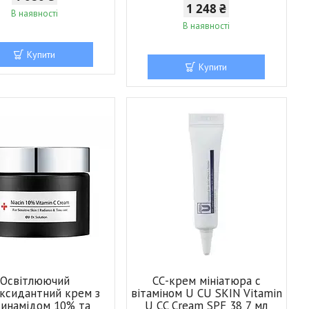
1 248 ₴
В наявності
В наявності
Купити
Купити
Освітлюючий
СС-крем мініатюра с
ксидантний крем з
вітаміном U CU SKIN Vitamin
цинамідом 10% та
U CC Cream SPF 38 7 мл