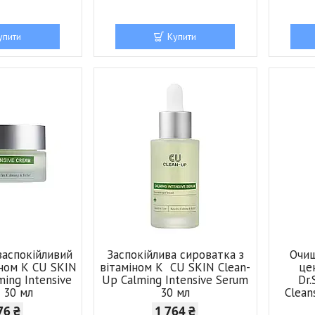
упити
Купити
заспокійливий
Заспокійлива сироватка з
Очищ
іном К CU SKIN
вітаміном К CU SKIN Clean-
це
ming Intensive
Up Calming Intensive Serum
Dr.
 30 мл
30 мл
Clean
76 ₴
1 764 ₴