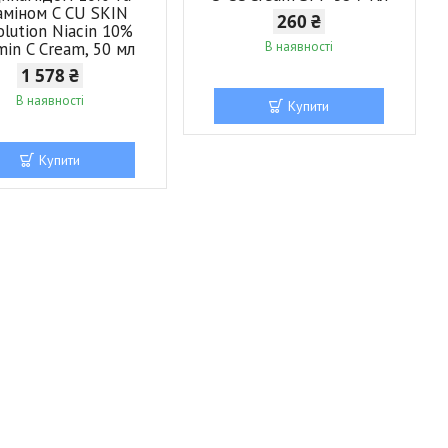
аміном C CU SKIN
260 ₴
olution Niacin 10%
min C Cream, 50 мл
В наявності
1 578 ₴
В наявності
Купити
Купити