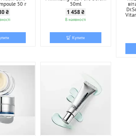
Ampoule 50 г
50ml
віт
Dr.S
80 ₴
1 458 ₴
Vita
вності
В наявності
упити
Купити