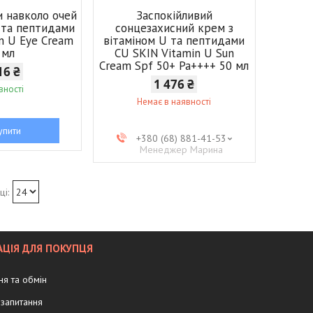
и навколо очей
Заспокійливий
U та пептидами
сонцезахисний крем з
in U Eye Cream
вітаміном U та пептидами
 мл
CU SKIN Vitamin U Sun
Cream Spf 50+ Pa++++ 50 мл
16 ₴
1 476 ₴
вності
Немає в наявності
упити
+380 (68) 881-41-53
Менеджер Марина
ЦІЯ ДЛЯ ПОКУПЦЯ
я та обмін
запитання