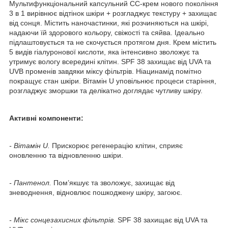
Мультифункціональний капсульний СС-крем нового покоління
3 в 1 вирівнює відтінок шкіри + розгладжує текстуру + захищає
від сонця. Містить наночастинки, які розчиняються на шкірі,
надаючи їй здорового кольору, свіжості та сяйва. Ідеально
підлаштовується та не скочується протягом дня. Крем містить
5 видів гіалуронової кислоти, яка інтенсивно зволожує та
утримує вологу всередині клітин. SPF 38 захищає від UVA та
UVB променів завдяки міксу фільтрів. Ніацинамід помітно
покращує стан шкіри. Вітамін U уповільнює процеси старіння,
розгладжує зморшки та делікатно доглядає чутливу шкіру.
Активні компоненти:
- Вітамін U.
Прискорює регенерацію клітин, сприяє
оновленню та відновленню шкіри.
- Пантенол.
Пом’якшує та зволожує, захищає від
зневоднення, відновлює пошкоджену шкіру, загоює.
- Мікс сонцезахисних фільтрів.
SPF 38 захищає від UVA та