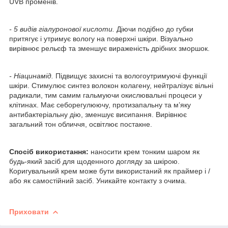
UVB променів.
- 5 видів гіалуронової кислоти.
Діючи подібно до губки
притягує і утримує вологу на поверхні шкіри. Візуально
вирівнює рельєф та зменшує вираженість дрібних зморшок.
- Ніацинамід.
Підвищує захисні та вологоутримуючі функції
шкіри. Стимулює синтез волокон колагену, нейтралізує вільні
радикали, тим самим гальмуючи окислювальні процеси у
клітинах. Має себорегулюючу, протизапальну та м’яку
антибактеріальну дію, зменшує висипання. Вирівнює
загальний тон обличчя, освітлює постакне.
Спосіб використання:
наносити крем тонким шаром як
будь-який засіб для щоденного догляду за шкірою.
Коригувальний крем може бути використаний як праймер і /
або як самостійний засіб. Уникайте контакту з очима.
Приховати