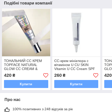
Подібні товари компанії
ТОНАЛЬНИЙ СС КРЕМ
СС-крем мініатюра с
ТОН
TOPFACE NATURAL
вітаміном U CU SKIN
TOP
GLOW CC CREAM &
Vitamin U CC Cream SPF
GLO
CONCEALER SPF50 003
38 7 мл
CON
420
260
420
₴
₴
30 МЛ
30 
Купити
Купити
Про нас
100% позитивних з 248 відгуків за рік