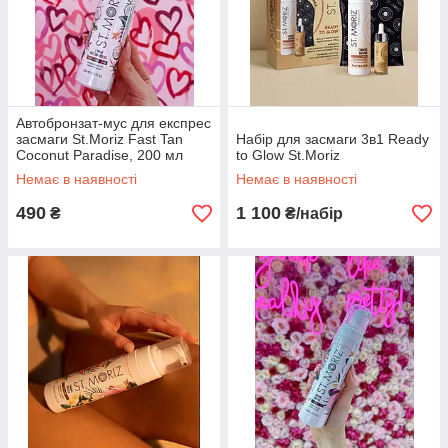
Автобронзат-мус для експрес
засмаги St.Moriz Fast Tan
Набір для засмаги 3в1 Ready
Coconut Paradise, 200 мл
to Glow St.Moriz
Немає в наявності
Немає в наявності
490
1 100
₴
₴/набір