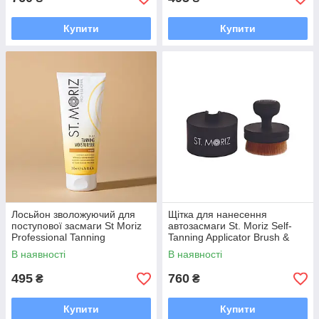
Купити
Купити
Лосьйон зволожуючий для
Щітка для нанесення
поступової засмаги St Moriz
автозасмаги St. Moriz Self-
Professional Tanning
Tanning Applicator Brush &
Moisturiser 200
Holder
В наявності
В наявності
495
760
₴
₴
Купити
Купити