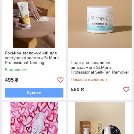
Лосьйон зволожуючий для
поступової засмаги St Moriz
Professional Tanning
Пади для видалення
Moisturiser 200
автозасмаги St.Moriz
В наявності
Professional Self-Tan Remover
Pads, 60 pads
495
Немає в наявності
₴
560
₴
Купити