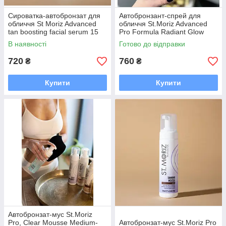
Сироватка-автобронзат для
Автобронзант-спрей для
обличчя St Moriz Advanced
обличчя St.Moriz Advanced
tan boosting facial serum 15
Pro Formula Radiant Glow
мл
Face Mist
В наявності
Готово до відправки
720
760
₴
₴
Купити
Купити
Автобронзат-мус St.Moriz
Pro, Clear Mousse Medium-
Автобронзат-мус St.Moriz Pro