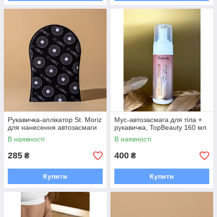
Рукавичка-аплікатор St. Moriz
Мус-автозасмага для тіла +
для нанесення автозасмаги
рукавичка, TopBeauty 160 мл
В наявності
В наявності
285
400
₴
₴
Купити
Купити