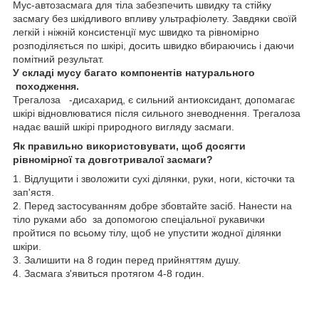
Мус-автозасмага для тіла забезпечить швидку та стійку
засмагу без шкідливого впливу ультрафіолету. Завдяки своїй
легкій і ніжній консистенції мус швидко та рівномірно
розподіляється по шкірі, досить швидко вбираючись і даючи
помітний результат.
У складі мусу багато компонентів натурального
походження.
Трегалоза -дисахарид, є сильний антиоксидант, допомагає
шкірі відновлюватися після сильного зневоднення. Трегалоза
надає вашій шкірі природного вигляду засмаги.
Як правильно використовувати, щоб досягти
рівномірної та довготривалої засмаги?
1. Відлущити і зволожити сухі ділянки, руки, ноги, кісточки та
зап'ястя.
2. Перед застосуванням добре збовтайте засіб. Нанести на
тіло руками або за допомогою спеціальної рукавички
пройтися по всьому тілу, щоб не упустити жодної ділянки
шкіри.
3. Залишити на 8 годин перед прийняттям душу.
4. Засмага з'явиться протягом 4-8 годин.