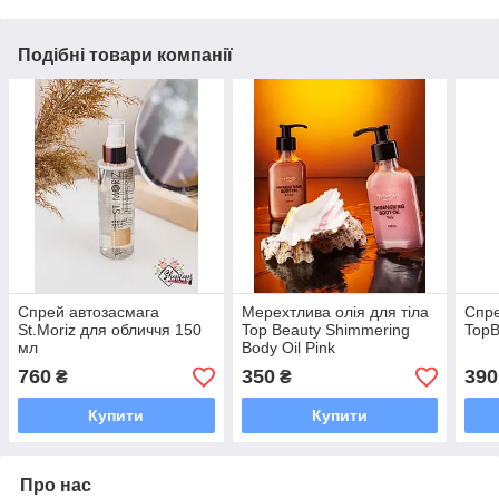
Подібні товари компанії
Спрей автозасмага
Мерехтлива олія для тіла
Спре
St.Moriz для обличчя 150
Top Beauty Shimmering
TopB
мл
Body Oil Pink
760
350
390
₴
₴
Купити
Купити
Про нас