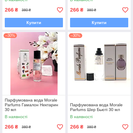
266
266
₴
₴
380 ₴
380 ₴
Купити
Купити
–30%
–30%
Парфумована вода Morale
Parfums Гамалон Нектарин
Парфумована вода Morale
30 мл
Parfums Шер Бьюті 30 мл
В наявності
В наявності
266
266
₴
₴
380 ₴
380 ₴