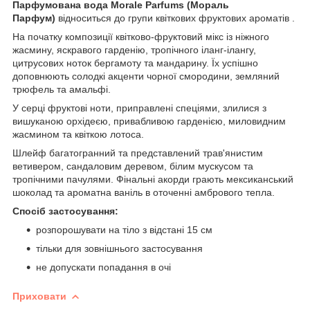
Парфумована вода Morale Parfums (Мораль
Парфум)
відноситься до групи квіткових фруктових ароматів .
На початку композиції квітково-фруктовий мікс із ніжного
жасмину, яскравого гарденію, тропічного іланг-ілангу,
цитрусових ноток бергамоту та мандарину. Їх успішно
доповнюють солодкі акценти чорної смородини, земляний
трюфель та амальфі.
У серці фруктові ноти, приправлені спеціями, злилися з
вишуканою орхідеєю, привабливою гарденією, миловидним
жасмином та квіткою лотоса.
Шлейф багатогранний та представлений трав'янистим
ветивером, сандаловим деревом, білим мускусом та
тропічними пачулями. Фінальні акорди грають мексиканський
шоколад та ароматна ваніль в оточенні амбрового тепла.
Спосіб застосування:
розпорошувати на тіло з відстані 15 см
тільки для зовнішнього застосування
не допускати попадання в очі
Приховати