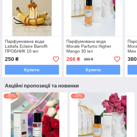
Парфумована вода
Парфумована вода
Пар
Lattafa Eclaire Banoffi
Morale Parfums Higher
Mora
ПРОБНИК 10 мл
Mango 30 мл
Мен
250
266
380
₴
₴
380 ₴
Купити
Купити
Акційні пропозиції та новинки
–30%
–30%