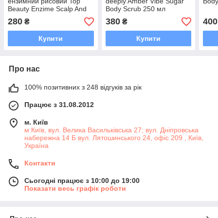
ензимний рисовий Top
deeply Amber Vibe Sugar
Body
Beauty Enzime Scalp And
Body Scrub 250 мл
Hair Peeling 100 мл
280
380
400
₴
₴
Купити
Купити
Про нас
100% позитивних з 248 відгуків за рік
Працює з 31.08.2012
м. Київ
м.Київ, вул. Велика Васильківська 27; вул. Дніпровська
набережна 14 Б вул. Лятошинського 24, офіс 209 , Київ,
Україна
Контакти
Сьогодні працює з 10:00 до 19:00
Показати весь графік роботи