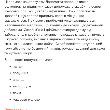
Ці аромати зачаровують! Допомогти попрощатися з
целюлітом та підтягнути шкіру допоможуть скраби на основі
кокосової олії. Усі ці скраби ефективні. Вони посилюють
кровообіг, що сприяє припливу крові в місцях, що
масажуються. При цьому проблемні місця залишаються
наповненими маслами, що входять до складу, і додатковими
добавками. Скраб м'яко і дбайливо очищає дерму від
забруднень, мікробів та токсинів, покращує гладкість і ніжність
шкірного покриву, вирівнює відтінок обличчя та надає йому
свіжішого, насиченішого сяйва. Скраб повністю натуральний,
тому абсолютно безпечний і навіть рекомендований для сухої
та чутливої ​​шкіри.
В наявеості наступні аромати:
папая
полуниця
ананас
тутті фрутті
лайм
кокосове молоко
Приховати