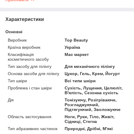
Характеристики
Основні
Виробник
Top Beauty
Країна виробник
Україна
Класифікація
Мас маркет
косметичного засобу
Тип засобу для пілінгу
Для механічного пілінгу
Основа засоби для пілінгу
Цукор, Гель, Крем, Йогурт
Тип шкіри
Всі типи шкіри
Проблема і стан шкіри
Сухість, Лущення, Целюліт,
В'ялість, Сезонна сухість
Дія
Тонізуючу, Розігріваюче,
Розгладжуючий,
Підтягуючий, Зволожуюче
Область застосування
Ноги, Руки, Тіло, Живіт,
Сідниці, Стегна
Тип абразивних частинок
Природні, Дрібні, М'які