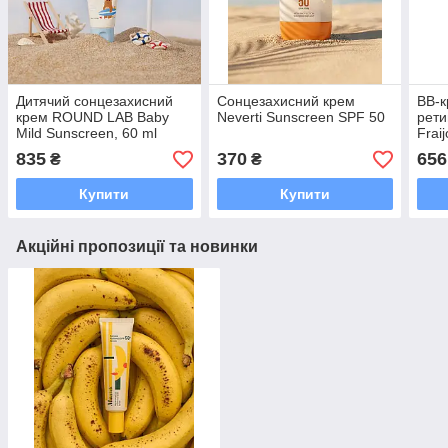
Дитячий сонцезахисний
Сонцезахисний крем
ВВ-к
крем ROUND LAB Baby
Neverti Sunscreen SPF 50
рети
Mild Sunscreen, 60 ml
Frai
Core
835
370
656
₴
₴
PA++
Купити
Купити
Акційні пропозиції та новинки