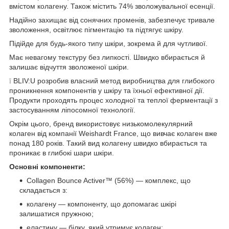
вмістом колагену. Також містить 74% зволожувальної есенції.
Надійно захищає від сонячних променів, забезпечує тривале
зволоження, освітлює пігментацію та підтягує шкіру.
Підійде для будь-якого типу шкіри, зокрема й для чутливої.
Має невагому текстуру без липкості. Швидко вбирається й
залишає відчуття зволоженої шкіри.
❕ BLIV:U розробив власний метод виробництва для глибокого
проникнення компонентів у шкіру та їхньої ефективної дії.
Продукти проходять процес холодної та теплої ферментації з
застосуванням ліпосомної технології.
Окрім цього, бренд використовує низькомолекулярний
колаген від компанії Weishardt France, що вивчає колаген вже
понад 180 років. Такий вид колагену швидко вбирається та
проникає в глибокі шари шкіри.
Основні компоненти:
Collagen Bounce Activer™ (56%) — комплекс, що
складається з:
колагену — компоненту, що допомагає шкірі
залишатися пружною;
еластину — білку, який утримує колаген;