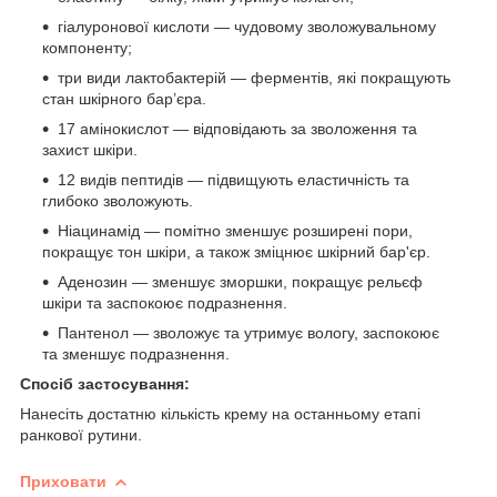
гіалуронової кислоти — чудовому зволожувальному
компоненту;
три види лактобактерій — ферментів, які покращують
стан шкірного бар’єра.
17 амінокислот — відповідають за зволоження та
захист шкіри.
12 видів пептидів — підвищують еластичність та
глибоко зволожують.
Ніацинамід — помітно зменшує розширені пори,
покращує тон шкіри, а також зміцнює шкірний бар'єр.
Аденозин — зменшує зморшки, покращує рельєф
шкіри та заспокоює подразнення.
Пантенол — зволожує та утримує вологу, заспокоює
та зменшує подразнення.
Спосіб застосування:
Нанесіть достатню кількість крему на останньому етапі
ранкової рутини.
Приховати