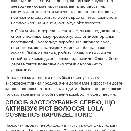
зсередини, зволожує волосся, запобігаючи сухості та
зневодненню, має протизапальні властивості, які
можуть допомогти знизити запалення на шкірі голови,
пов'язане із свербінням або подразненням. Компонент
насичує клітини киснем, активізує ріст волосся.
Олія чайного дерева: заспокоює, знімає подразнення,
сприяє поліпшеному кровообігу, має антибактеріальні
властивості, налагоджує вироблення шкірного сала,
перешкоджаючи надмірній жирності або навпаки —
сухості. Зміцнює пасма, робить їх менш ламкими та
сприйнятливими до зовнішніх подразників. Олія чайного
дерева також полегшує симптоми себорейного
дерматиту.
Перелічені компоненти в симбіозі поєднуються у
високоефективний продукт, який допомагає відростити довге,
здорове волосся, а також налагодити обмінні процеси шкіри
голови, забезпечити собі повний комфорт у сфері дерми.
СПОСІБ ЗАСТОСУВАННЯ СПРЕЮ, ЩО
АКТИВІЗУЄ РІСТ ВОЛОССЯ, LOLA
COSMETICS RAPUNZEL TONIC
Наносити продукт необхідно на чисту та суху шкіру голови,
хоча можна і на трохи вологу. Після нанесення необхідно