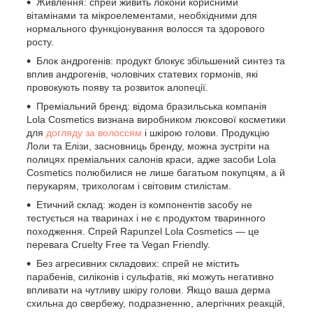
Живлення: спрей живить локони корисними
вітамінами та мікроелементами, необхідними для
нормального функціонування волосся та здорового
росту.
Блок андрогенів: продукт блокує збільшений синтез та
вплив андрогенів, чоловічих статевих гормонів, які
провокують появу та розвиток алопеції.
Преміальний бренд: відома бразильська компанія
Lola Cosmetics визнана виробником люксової косметики
для
догляду за волоссям
і шкірою голови. Продукцію
Лоли та Елізи, засновниць бренду, можна зустріти на
полицях преміальних салонів краси, адже засоби Lola
Cosmetics полюбилися не лише багатьом покупцям, а й
перукарям, трихологам і світовим стилістам.
Етичний склад: жоден із компонентів засобу не
тестується на тваринах і не є продуктом тваринного
походження. Спрей Rapunzel Lola Cosmetics — це
перевага Cruelty Free та Vegan Friendly.
Без агресивних складових: спрей не містить
парабенів, силіконів і сульфатів, які можуть негативно
впливати на чутливу шкіру голови. Якщо ваша дерма
схильна до свербежу, подразненню, алергічних реакцій,