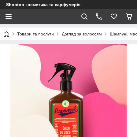
Shoptop косметика та парфумерія
Товари та послуги
Догляд за волоссям
Шампуні, мас