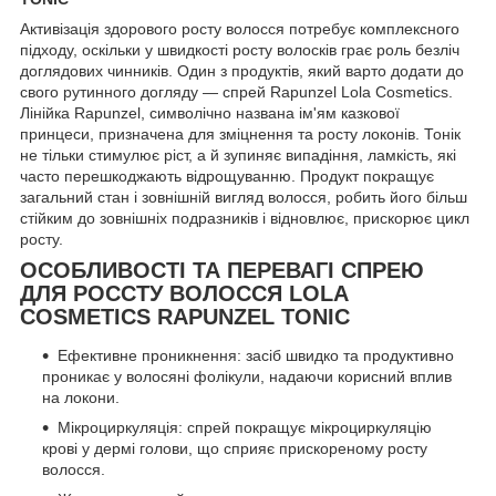
Активізація здорового росту волосся потребує комплексного
підходу, оскільки у швидкості росту волосків грає роль безліч
доглядових чинників. Один з продуктів, який варто додати до
свого рутинного догляду — спрей Rapunzel Lola Cosmetics.
Лінійка Rapunzel, символічно названа ім'ям казкової
принцеси, призначена для зміцнення та росту локонів. Тонік
не тільки стимулює ріст, а й зупиняє випадіння, ламкість, які
часто перешкоджають відрощуванню. Продукт покращує
загальний стан і зовнішній вигляд волосся, робить його більш
стійким до зовнішніх подразників і відновлює, прискорює цикл
росту.
ОСОБЛИВОСТІ ТА ПЕРЕВАГІ СПРЕЮ
ДЛЯ РОССТУ ВОЛОССЯ LOLA
COSMETICS RAPUNZEL TONIC
Ефективне проникнення: засіб швидко та продуктивно
проникає у волосяні фолікули, надаючи корисний вплив
на локони.
Мікроциркуляція: спрей покращує мікроциркуляцію
крові у дермі голови, що сприяє прискореному росту
волосся.