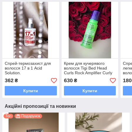
Спрей-термозахист для
Крем для кучерявого
Спре
волосся 17 в 1 Acid
волосся Tigi Bed Head
легк
Solution.
Curls Rock Amplifier Curly
воло
Hair Cream 113 мл
362
630
180
₴
₴
Купити
Купити
Акційні пропозиції та новинки
Топ
Подарунок