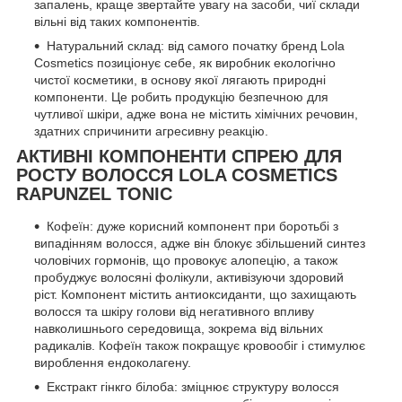
запалень, краще звертайте увагу на засоби, чиї склади
вільні від таких компонентів.
Натуральний склад: від самого початку бренд Lola
Cosmetics позиціонує себе, як виробник екологічно
чистої косметики, в основу якої лягають природні
компоненти. Це робить продукцію безпечною для
чутливої шкіри, адже вона не містить хімічних речовин,
здатних спричинити агресивну реакцію.
АКТИВНІ КОМПОНЕНТИ СПРЕЮ ДЛЯ
РОСТУ ВОЛОССЯ LOLA COSMETICS
RAPUNZEL TONIC
Кофеїн: дуже корисний компонент при боротьбі з
випадінням волосся, адже він блокує збільшений синтез
чоловічих гормонів, що провокує алопецію, а також
пробуджує волосяні фолікули, активізуючи здоровий
ріст. Компонент містить антиоксиданти, що захищають
волосся та шкіру голови від негативного впливу
навколишнього середовища, зокрема від вільних
радикалів. Кофеїн також покращує кровообіг і стимулює
вироблення ендоколагену.
Екстракт гінкго білоба: зміцнює структуру волосся