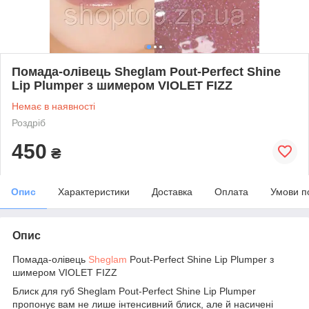
Помада-олівець Sheglam Pout-Perfect Shine
Lip Plumper з шимером VIOLET FIZZ
Немає в наявності
Роздріб
450
₴
Опис
Характеристики
Доставка
Оплата
Умови п
Опис
Помада-олівець
Sheglam
Pout-Perfect Shine Lip Plumper з
шимером VIOLET FIZZ
Блиск для губ Sheglam Pout-Perfect Shine Lip Plumper
пропонує вам не лише інтенсивний блиск, але й насичені