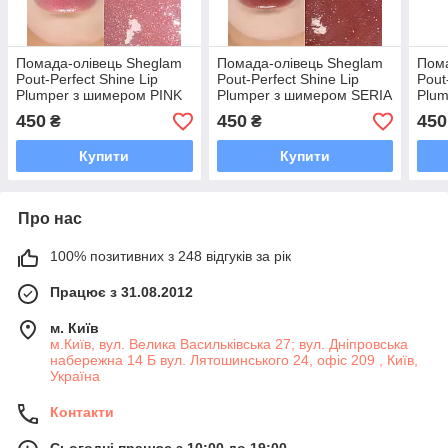
Помада-олівець Sheglam
Помада-олівець Sheglam
Пома
Pout-Perfect Shine Lip
Pout-Perfect Shine Lip
Pout
Plumper з шимером PINK
Plumper з шимером SERIA
Plum
FLAMINGO
KISS
CRU
450
450
450
₴
₴
Купити
Купити
Про нас
100% позитивних з 248 відгуків за рік
Працює з 31.08.2012
м. Київ
м.Київ, вул. Велика Васильківська 27; вул. Дніпровська
набережна 14 Б вул. Лятошинського 24, офіс 209 , Київ,
Україна
Контакти