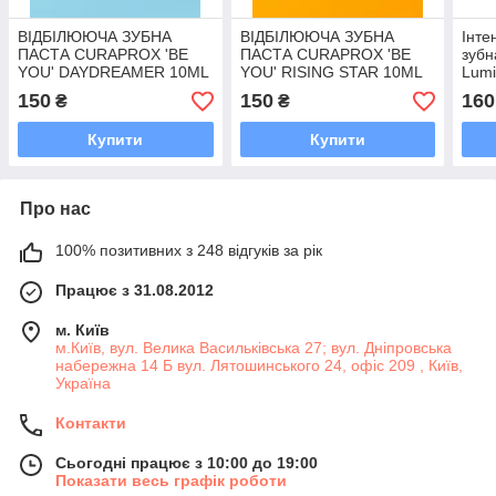
ВІДБІЛЮЮЧА ЗУБНА
ВІДБІЛЮЮЧА ЗУБНА
Інте
ПАСТА CURAPROX 'BE
ПАСТА CURAPROX 'BE
зубн
YOU' DAYDREAMER 10ML
YOU' RISING STAR 10ML
Lumi
150
150
160
₴
₴
Купити
Купити
Про нас
100% позитивних з 248 відгуків за рік
Працює з 31.08.2012
м. Київ
м.Київ, вул. Велика Васильківська 27; вул. Дніпровська
набережна 14 Б вул. Лятошинського 24, офіс 209 , Київ,
Україна
Контакти
Сьогодні працює з 10:00 до 19:00
Показати весь графік роботи