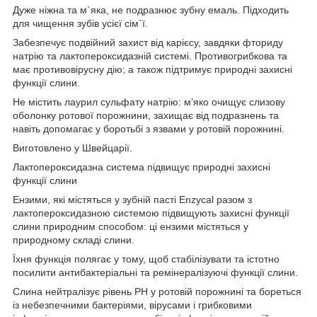
Дуже ніжна та м`яка, не подразнює зубну емаль. Підходить
для чищення зубів усієї сім`ї.
Забезпечує подвійний захист від карієсу, завдяки фториду
натрію та лактопероксидазній системі. Противогрибкова та
має противовірусну дію; а також підтримує природні захисні
функції слини.
Не містить лаурил сульфату натрію: м’яко очищує слизову
оболонку ротової порожнини, захищає від подразнень та
навіть допомагає у боротьбі з язвами у ротовій порожнині.
Виготовлено у Швейцарії.
Лактопероксидазна система підвищує природні захисні
функції слини
Ензими, які містяться у зубній пасті Enzycal разом з
лактопероксидазною системою підвищують захисні функції
слини природним способом: ці ензими містяться у
природному складі слини.
Їхня функція полягає у тому, щоб стабілізувати та істотно
посилити антибактеріальні та ремінералізуючі функції слини.
Слина нейтралізує рівень PH у ротовій порожнині та бореться
із небезпечними бактеріями, вірусами і грибковими