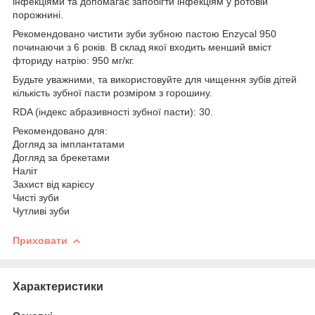
інфекціями та допомагає запобігти інфекціям у ротовій
порожнині.
Рекомендовано чистити зуби зубною пастою Enzycal 950
починаючи з 6 років. В склад якої входить менший вміст
фториду натрію: 950 мг/кг.
Будьте уважними, та використовуйте для чищення зубів дітей
кількість зубної пасти розміром з горошину.
RDA (індекс абразивності зубної пасти): 30.
Рекомендовано для:
Догляд за імплантатами
Догляд за брекетами
Наліт
Захист від карієсу
Чисті зуби
Чутливі зуби
Приховати
Характеристики