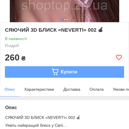
СЯЮЧИЙ 3D БЛИСК «NEVERTI» 002 🍎⠀
В наявності
Роздріб
260
₴
Купити
Опис
Характеристики
Доставка
Оплата
Умови п
Опис
СЯЮЧИЙ 3D БЛИСК «NEVERTI» 002 🍎⠀
Уявіть найкращий блиск у Світі… ⠀