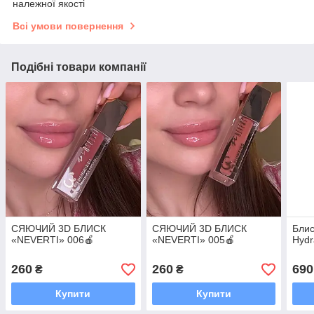
належної якості
Всі умови повернення
Подібні товари компанії
СЯЮЧИЙ 3D БЛИСК
СЯЮЧИЙ 3D БЛИСК
Блис
«NEVERTI» 006🍎⠀
«NEVERTI» 005🍎⠀
Hydr
260
260
690
₴
₴
Купити
Купити