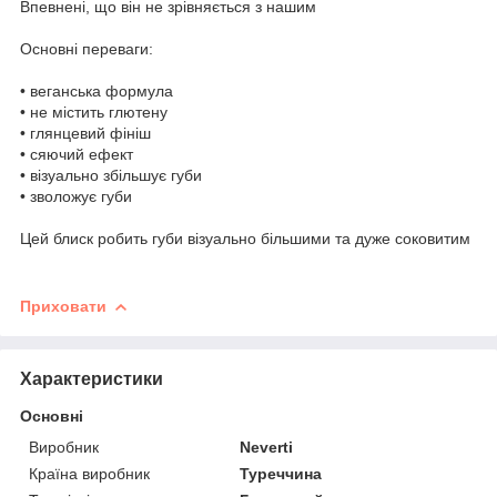
Впевнені, що він не зрівняється з нашим
⠀
Основні переваги: ⠀
⠀
• веганська формула ⠀
• не містить глютену ⠀
• глянцевий фініш ⠀
• сяючий ефект ⠀
• візуально збільшує губи ⠀
• зволожує губи ⠀
⠀
Цей блиск робить губи візуально більшими та дуже соковитим
⠀
Приховати
Характеристики
Основні
Виробник
Neverti
Країна виробник
Туреччина