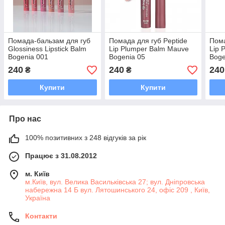
Помада-бальзам для губ
Помада для губ Peptide
Пома
Glossiness Lipstick Balm
Lip Plumper Balm Mauve
Lip 
Bogenia 001
Bogenia 05
Boge
240
240
240
₴
₴
Купити
Купити
Про нас
100% позитивних з 248 відгуків за рік
Працює з 31.08.2012
м. Київ
м.Київ, вул. Велика Васильківська 27; вул. Дніпровська
набережна 14 Б вул. Лятошинського 24, офіс 209 , Київ,
Україна
Контакти