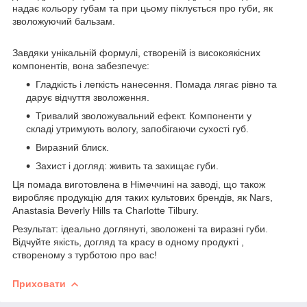
надає кольору губам та при цьому піклується про губи, як
зволожуючий бальзам.
Завдяки унікальній формулі, створеній із високоякісних
компонентів, вона забезпечує:⠀
Гладкість і легкість нанесення. Помада лягає рівно та
дарує відчуття зволоження.⠀
Тривалий зволожувальний ефект. Компоненти у
складі утримують вологу, запобігаючи сухості губ.⠀
Виразний блиск.⠀
Захист і догляд: живить та захищає губи.
Ця помада виготовлена в Німеччині на заводі, що також
виробляє продукцію для таких культових брендів, як Nars,
Anastasia Beverly Hills та Charlotte Tilbury.⠀
Результат: ідеально доглянуті, зволожені та виразні губи.
Відчуйте якість, догляд та красу в одному продукті ,
створеному з турботою про вас!
Приховати