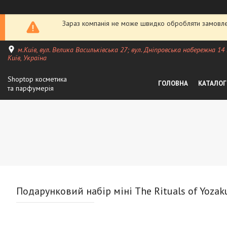
Зараз компанія не може швидко обробляти замовлен
м.Київ, вул. Велика Васильківська 27; вул. Дніпровська набережна 14
Київ, Україна
Shoptop косметика
ГОЛОВНА
КАТАЛОГ
та парфумерія
Подарунковий набір міні The Rituals of Yozaku