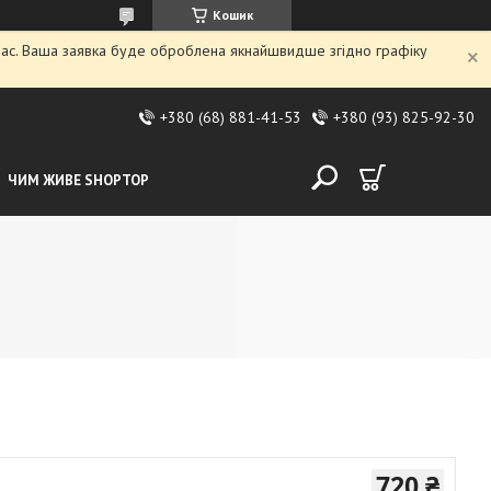
Кошик
 час. Ваша заявка буде оброблена якнайшвидше згідно графіку
+380 (68) 881-41-53
+380 (93) 825-92-30
ЧИМ ЖИВЕ SHOPTOP
720 ₴