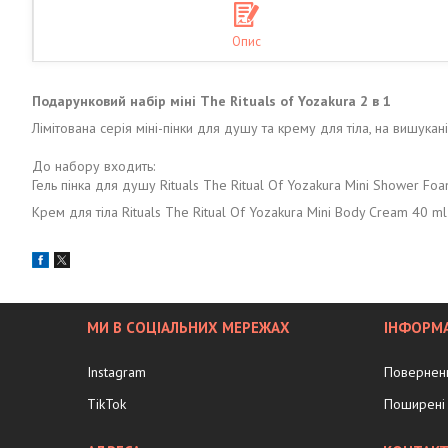
Опис
Подарунковий набір міні The Rituals of Yozakura 2 в 1
Лімітована серія міні-пінки для душу та крему для тіла, на вишукан
До набору входить:
Гель пінка для душу Rituals The Ritual Of Yozakura Mini Shower Fo
Крем для тіла Rituals The Ritual Of Yozakura Mini Body Cream 40 ml
МИ В СОЦІАЛЬНИХ МЕРЕЖАХ
ІНФОРМА
Instagram
Поверненн
TikTok
Поширені 