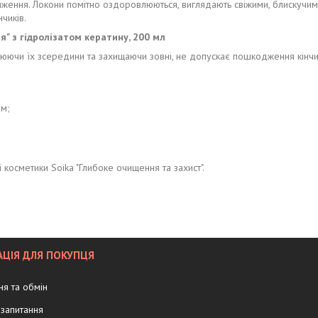
тяження. Локони помітно оздоровлюються, виглядають свіжими, блискучим
чиків.
я" з гідролізатом кератину, 200 мл
юючи їх зсередини та захищаючи зовні, не допускає пошкодження кінчиків
ом;
косметики Soika "Глибоке очищення та захист".
ЦІЯ ДЛЯ ПОКУПЦЯ
я та обмін
запитання