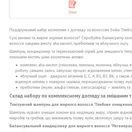
Опис
Подарунковий набір косметики з догляду за волоссям Soika "Глибо
Сухі кінчики та жирне коріння волосся? Спробуйте балансуючу косм
волосся завдяки вмісту aha-кислот, пребіотиків та яблучного оцту.
Шампунь, кондиціонер та термозахисний спрей для змішаного типу в
локонами містять цінні косметичні активи:
комплекс aha-кислот (гліколева, лимонна, молочна, яблучна,
роботу сальних залоз, запускає процес відновлення клітин, сти
яблучний оцет - джерело вітамінів Е, С, А, В1, В2, В6, а так
відмерлі клітини з поверхні скальпа, перешкоджаючи появу лупи,
пребіотики (інулін, альфа-глюкан, олігосахарид) — живлять т
Склад набору по комплексному догляду за змішаним т
Тонізуючий шампунь для жирного волосся "Глибоке очищення"
Шампунь чудово очищає локони від надлишку жиру, сприяє віднов
мікробів та грибків, що викликають появу лупи, зволожує шкіру та 
Балансувальний кондиціонер для жирного волосся "Регенерац