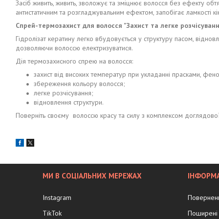
Засіб живить, живить, зволожує та зміцнює волосся без ефекту об
антистатичним та розгладжувальним ефектом, запобігає ламкості кін
Спрей-термозахист для волосся "Захист та легке розчісуванн
Гідролізат кератину легко вбудовується у структуру пасом, відновл
дозволяючи волоссю електризуватися.
Дія термозахисного спрею на волосся:
захист від високих температур при укладанні прасками, фен
збереження кольору волосся;
легке розчісування;
відновлення структури.
Поверніть своєму волоссю красу та силу з комплексом доглядової 
МИ В СОЦІАЛЬНИХ МЕРЕЖАХ
ІНФОРМА
Instagram
Поверненн
TikTok
Поширені 