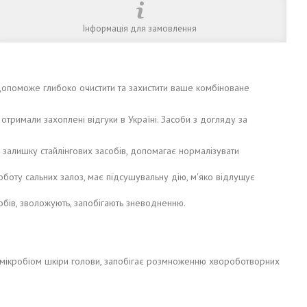
Інформація для замовлення
т допоможе глибоко очистити та захистити ваше комбіноване
тримали захоплені відгуки в Україні. Засоби з догляду за
, залишку стайлінгових засобів, допомагає нормалізувати
 роботу сальних залоз, має підсушувальну дію, м'яко відлущує
робів, зволожують, запобігають зневодненню.
 мікробіом шкіри голови, запобігає розмноженню хвороботворних