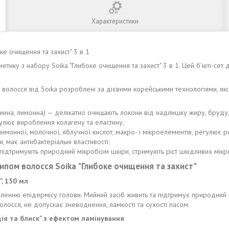
Характеристики
ке очищення та захист" 3 в 1
етику з набору Soika "Глибоке очищення та захист" 3 в 1. Цей б'юті-се
олосся від Soika розроблені за дієвими корейськими технологіями, які о
 винна, лимонна) — делікатно очищають локони від надлишку жиру, бруду
мулює вироблення колагену та еластину;
ож лимонної, молочної, яблучної кислот, макро- і мікроелементів, регулює
 має антибактеріальні властивості;
а підтримують природний мікробіом шкіри, стримують ріст шкідливих мік
ипом волосся Soika "Глибоке очищення та захист"
, 150 мл
ленню епідермісу голови. Мийний засіб живить та підтримує природний
волосся, не допускає зневоднення, ламкості та сухості пасом.
ія та блиск" з ефектом ламінування