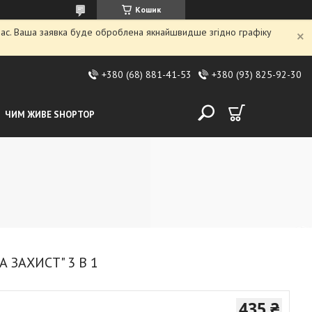
Кошик
 час. Ваша заявка буде оброблена якнайшвидше згідно графіку
+380 (68) 881-41-53
+380 (93) 825-92-30
ЧИМ ЖИВЕ SHOPTOP
ЗАХИСТ" 3 В 1
435 ₴