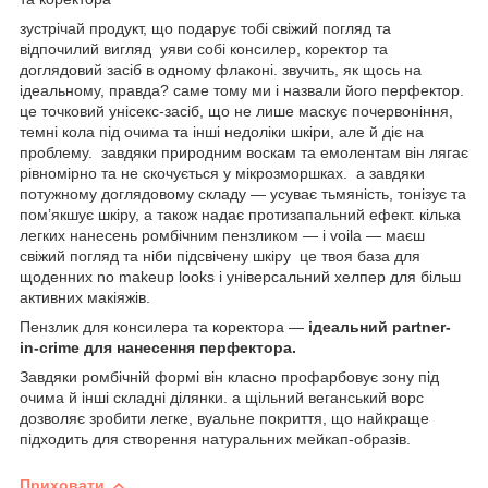
зустрічай продукт, що подарує тобі свіжий погляд та
відпочилий вигляд уяви собі консилер, коректор та
доглядовий засіб в одному флаконі. звучить, як щось на
ідеальному, правда? саме тому ми і назвали його перфектор.
це точковий унісекс-засіб, що не лише маскує почервоніння,
темні кола під очима та інші недоліки шкіри, але й діє на
проблему. завдяки природним воскам та емолентам він лягає
рівномірно та не скочується у мікрозморшках. а завдяки
потужному доглядовому складу — усуває тьмяність, тонізує та
пом’якшує шкіру, а також надає протизапальний ефект. кілька
легких нанесень ромбічним пензликом — і voila — маєш
свіжий погляд та ніби підсвічену шкіру це твоя база для
щоденних no makeup looks і універсальний хелпер для більш
активних макіяжів.
Пензлик для консилера та коректора —
ідеальний partner-
in-crime для нанесення перфектора.
Завдяки ромбічній формі він класно профарбовує зону під
очима й інші складні ділянки. а щільний веганський ворс
дозволяє зробити легке, вуальне покриття, що найкраще
підходить для створення натуральних мейкап-образів.
Приховати