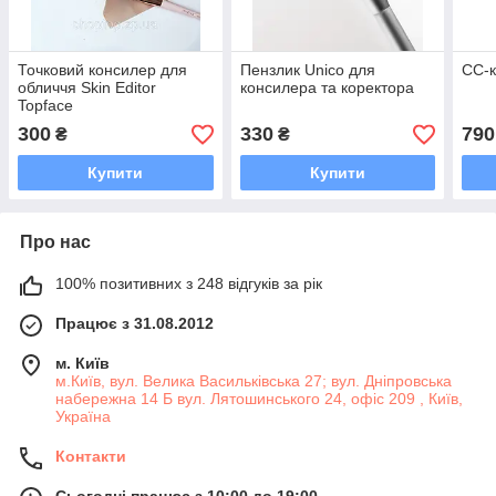
Точковий консилер для
Пензлик Unico для
CC-к
обличчя Skin Editor
консилера та коректора
Topface
300
330
790
₴
₴
Купити
Купити
Про нас
100% позитивних з 248 відгуків за рік
Працює з 31.08.2012
м. Київ
м.Київ, вул. Велика Васильківська 27; вул. Дніпровська
набережна 14 Б вул. Лятошинського 24, офіс 209 , Київ,
Україна
Контакти