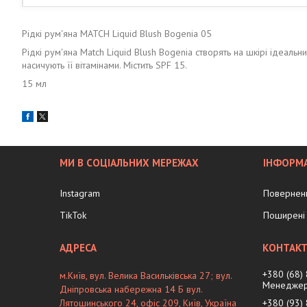
Рідкі рум'яна MATCH Liquid Blush Bogenia 05
Рідкі рум'яна Match Liquid Blush Bogenia створять на шкірі ідеаль
насичують її вітамінами. Містить SPF 15.
15 мл
МИ В СОЦІАЛЬНИХ МЕРЕЖАХ
ІНФОРМА
Instagram
Поверненн
TikTok
Поширені 
+380 (68)
м.Київ, вул. Велика Васильківська 27; вул.
Менеджер
Дніпровська набережна 14 Б вул.
Лятошинського 24, офіс 209, Київ, Україна
+380 (93)