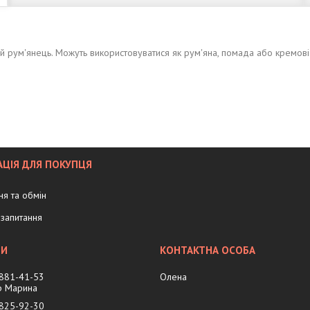
ний рум'янець. Можуть використовуватися як рум'яна, помада або кремові 
ЦІЯ ДЛЯ ПОКУПЦЯ
я та обмін
запитання
 881-41-53
Олена
 Марина
 825-92-30