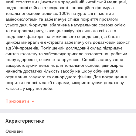
який століттями цінується у традиційній китайській медицині,
надає шкірі сяйва та яскравості. Інноваційна формула
тональної основи включає 100% натуральні пігменти з
амінокислотами та забезпечує стійке покриття протягом
усього дня. Формула, збагачена натуральною соєвою олією
та екстрактом рису, захищає шкіру від синього світла та
шкідливих факторів навколишнього середовища, а багаті
цинком мінеральні екстракти забезпечують додатковий захист
від УФ-променів. Поліпшений доглядовий склад підтримує
синтез колагену та забезпечує тривале зволоження, роблячи
шкіру здоровою, сяючою та пружною. Спосіб застосування:
використовуючи пензлик для тональної основи, рівномірно
нанесіть достатню кількість засобу на шкіру обличчя для
отримання гладкого та однорідного фінішу. Для покращення
покриття наносіть засіб шарами,використовуючи додаткову
кількість у міру потреби.
Приховати
Характеристики
Основні