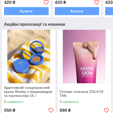
420
420
420
₴
₴
30 МЛ
Купити
Купити
Акційні пропозиції та новинки
Адаптивний сонцезахисний
кушон Moday з ніацинамідом
Основа тональна ZOLA 03
та пантенолом 15 г
TAN
В наявності
В наявності
550
590
₴
₴