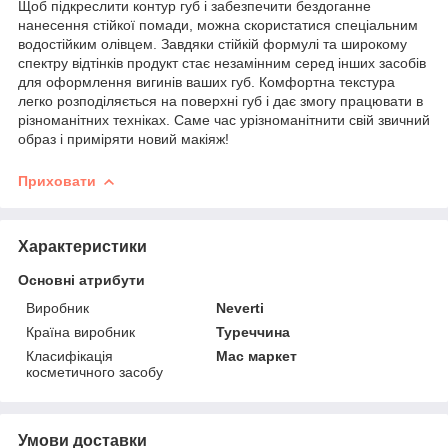
Щоб підкреслити контур губ і забезпечити бездоганне
нанесення стійкої помади, можна скористатися спеціальним
водостійким олівцем. Завдяки стійкій формулі та широкому
спектру відтінків продукт стає незамінним серед інших засобів
для оформлення вигинів ваших губ. Комфортна текстура
легко розподіляється на поверхні губ і дає змогу працювати в
різноманітних техніках. Саме час урізноманітнити свій звичний
образ і приміряти новий макіяж!
Приховати
Характеристики
Основні атрибути
Виробник
Neverti
Країна виробник
Туреччина
Класифікація
Мас маркет
косметичного засобу
Умови доставки