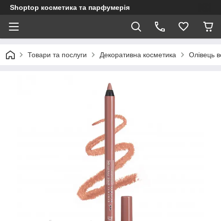
Shoptop косметика та парфумерія
Товари та послуги
Декоративна косметика
Олівець в