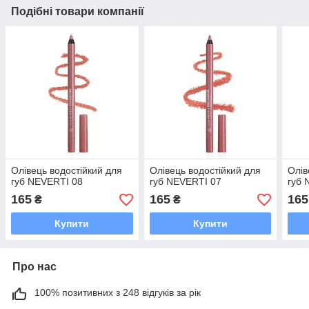
Подібні товари компанії
Олівець водостійкий для
Олівець водостійкий для
Олів
губ NEVERTI 08
губ NEVERTI 07
губ 
165
165
165
₴
₴
Купити
Купити
Про нас
100% позитивних з 248 відгуків за рік