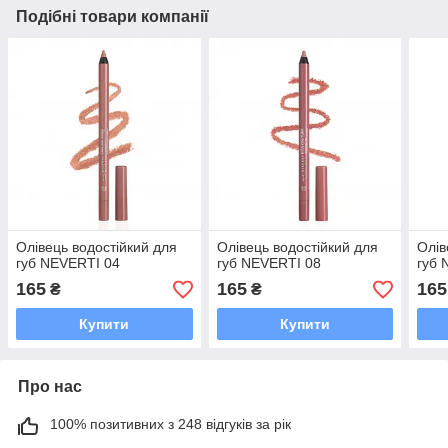
Подібні товари компанії
Олівець водостійкий для
Олівець водостійкий для
Олів
губ NEVERTI 04
губ NEVERTI 08
губ 
165
165
165
₴
₴
Купити
Купити
Про нас
100% позитивних з 248 відгуків за рік