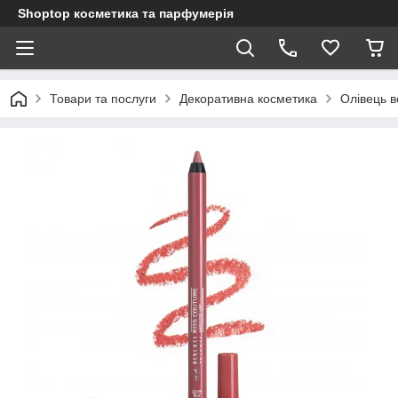
Shoptop косметика та парфумерія
Товари та послуги
Декоративна косметика
Олівець в