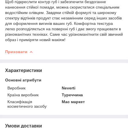
Щоб підкреслити контур губ і забезпечити бездоганне
нанесення стійкої помади, можна скористатися спеціальним
водостійким олівцем. Завдяки стійкій формулі та широкому
спектру відтінків продукт стає незамінним серед інших засобів
для оформлення вигинів ваших губ. Комфортна текстура
легко розподіляється на поверхні губ і дає змогу працювати в
різноманітних техніках. Саме час урізноманітнити свій звичний
образ і приміряти новий макіяж!
Приховати
Характеристики
Основні атрибути
Виробник
Neverti
Країна виробник
Туреччина
Класифікація
Мас маркет
косметичного засобу
Умови доставки