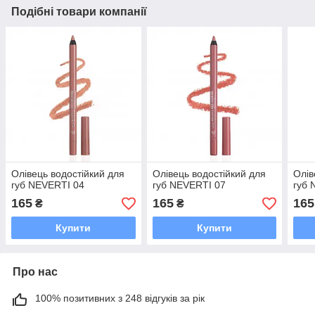
Подібні товари компанії
Олівець водостійкий для
Олівець водостійкий для
Олів
губ NEVERTI 04
губ NEVERTI 07
губ 
165
165
165
₴
₴
Купити
Купити
Про нас
100% позитивних з 248 відгуків за рік