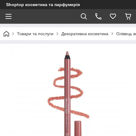
Shoptop косметика та парфумерія
Товари та послуги
Декоративна косметика
Олівець в