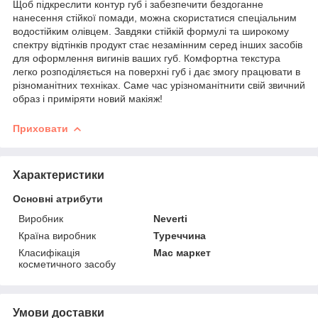
Щоб підкреслити контур губ і забезпечити бездоганне
нанесення стійкої помади, можна скористатися спеціальним
водостійким олівцем. Завдяки стійкій формулі та широкому
спектру відтінків продукт стає незамінним серед інших засобів
для оформлення вигинів ваших губ. Комфортна текстура
легко розподіляється на поверхні губ і дає змогу працювати в
різноманітних техніках. Саме час урізноманітнити свій звичний
образ і приміряти новий макіяж!
Приховати
Характеристики
Основні атрибути
Виробник
Neverti
Країна виробник
Туреччина
Класифікація
Мас маркет
косметичного засобу
Умови доставки