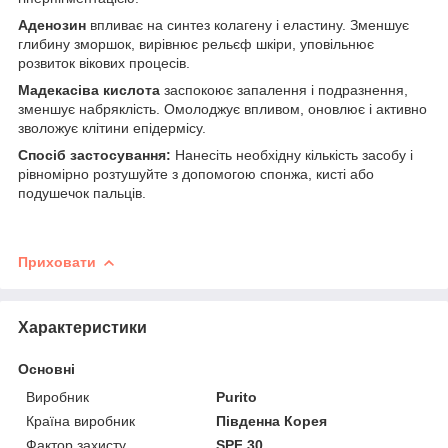
Аденозин
впливає на синтез колагену і еластину. Зменшує
глибину зморшок, вирівнює рельєф шкіри, уповільнює
розвиток вікових процесів.
Мадекасів
а кислота
заспокоює запалення і подразнення,
зменшує набряклість. Омолоджує впливом, оновлює і активно
зволожує клітини епідермісу.
Спосіб застосування:
Нанесіть необхідну кількість засобу і
рівномірно розтушуйте з допомогою спонжа, кисті або
подушечок пальців.
Приховати
Характеристики
Основні
Виробник
Purito
Країна виробник
Південна Корея
Фактор захисту
SPF 30