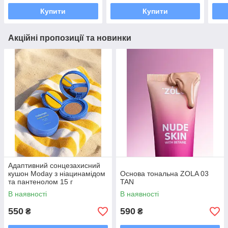
Купити
Купити
Акційні пропозиції та новинки
Адаптивний сонцезахисний
кушон Moday з ніацинамідом
Основа тональна ZOLA 03
та пантенолом 15 г
TAN
В наявності
В наявності
550
590
₴
₴