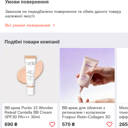
Умови повернення
Законом не передбачено повернення та обмін даного товару
належної якості
Всі умови повернення
Подібні товари компанії
ВВ-крем Purito 15 Wonder
ВВ-крем для обличчя з
Міні
Releaf Centella BB Cream
ретиналем і колагеном
тоне
SPF30 PA+++ 30ml
Fraijour Retin-Collagen 3D
ефір
Core Blemish Balm SPF 30
Wond
690
570
265
₴
₴
PA+++ CLAIR, 50 мл
Tone