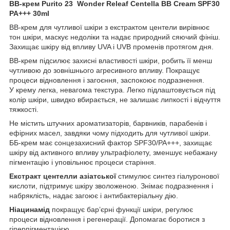
ВВ-крем Purito 23 Wonder Releaf Centella BB Cream SPF30
PA+++ 30ml
BB-крем для чутливої шкіри з екстрактом центели вирівнює
тон шкіри, маскує недоліки та надає природний сяючий фініш.
Захищає шкіру від впливу UVA і UVB променів протягом дня.
BB-крем підсилює захисні властивості шкіри, робить її менш
чутливою до зовнішнього агресивного впливу. Покращує
процеси відновлення і загоєння, заспокоює подразнення.
У крему легка, невагома текстура. Легко підлаштовується під
колір шкіри, швидко вбирається, не залишає липкості і відчуття
тяжкості.
Не містить штучних ароматизаторів, барвників, парабенів і
ефірних масел, завдяки чому підходить для чутливої шкіри.
ББ-крем має сонцезахисний фактор SPF30/PA+++, захищає
шкіру від активного впливу ультрафіолету, зменшує небажану
пігментацію і уповільнює процеси старіння.
Екстракт центелли азіатської
стимулює синтез гіалуронової
кислоти, підтримує шкіру зволоженою. Знімає подразнення і
набряклість, надає загоює і антибактеріальну дію.
Ніацинамід
покращує бар’єрні функції шкіри, регулює
процеси відновлення і регенерації. Допомагає боротися з
гіперпігментацією.