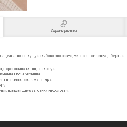
Характеристики
к, делікатно відлущує, глибоко зволожує, миттєво пом’якшує, зберігає 
ід ороговілих клітин, зволожує.
азнення і почервоніння.
я, інтенсивно зволожує шкіру.
уру.
шкіри, пришвидшує загоєння мікротравм.