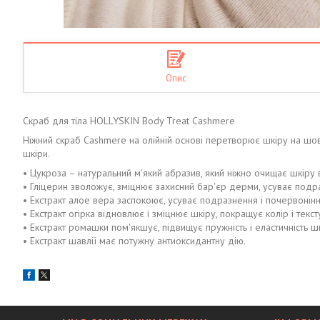
Опис
Скраб для тіла HOLLYSKIN Body Treat Cashmere
Ніжний скраб Cashmere на олійній основі перетворює шкіру на шов
шкіри.
• Цукроза – натуральний м'який абразив, який ніжно очищає шкіру в
• Гліцерин зволожує, зміцнює захисний бар'єр дерми, усуває подр
• Екстракт алое вера заспокоює, усуває подразнення і почервонінн
• Екстракт огірка відновлює і зміцнює шкіру, покращує колір і текст
• Екстракт ромашки пом'якшує, підвищує пружність і еластичність 
• Екстракт шавлії має потужну антиоксидантну дію.