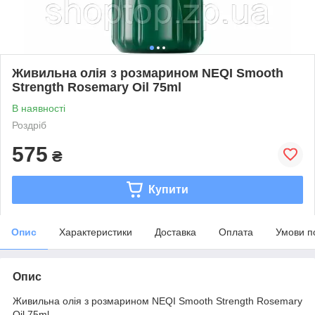
Живильна олія з розмарином NEQI Smooth
Strength Rosemary Oil 75ml
В наявності
Роздріб
575
₴
Купити
Опис
Характеристики
Доставка
Оплата
Умови п
Опис
Живильна олія з розмарином NEQI Smooth Strength Rosemary
Oil 75ml