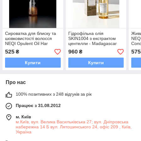
Cироватка для блиску та
Гідрофільна олія
Живи
шовковистості волосся
SKIN1004 з екстрактом
NEQI
NEQI Opulent Oil Har
центелли - Madagascar
Cond
Serum 75ml
Centella Light Cleansing Oil
525
960
575
₴
₴
- 200ml
Купити
Купити
Про нас
100% позитивних з 248 відгуків за рік
Працює з 31.08.2012
м. Київ
м.Київ, вул. Велика Васильківська 27; вул. Дніпровська
набережна 14 Б вул. Лятошинського 24, офіс 209 , Київ,
Україна