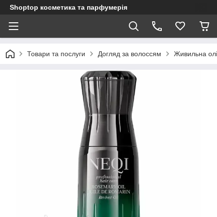
Shoptop косметика та парфумерія
Товари та послуги
Догляд за волоссям
Живильна олі