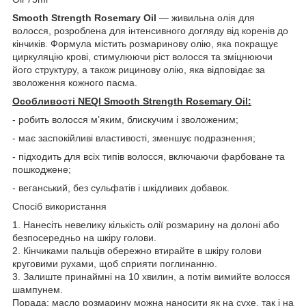
Smooth Strength Rosemary Oil
— живильна олія для
волосся, розроблена для інтенсивного догляду від коренів до
кінчиків. Формула містить розмаринову олію, яка покращує
циркуляцію крові, стимулюючи ріст волосся та зміцнюючи
його структуру, а також рицинову олію, яка відповідає за
зволоження кожного пасма.
Особливості NEQI Smooth Strength Rosemary Oil:
- робить волосся м’яким, блискучим і зволоженим;
- має заспокійливі властивості, зменшує подразнення;
- підходить для всіх типів волосся, включаючи фарбоване та
пошкоджене;
- веганський, без сульфатів і шкідливих добавок.
Спосіб використання
1. Нанесіть невелику кількість олії розмарину на долоні або
безпосередньо на шкіру голови.
2. Кінчиками пальців обережно втирайте в шкіру голови
круговими рухами, щоб сприяти поглинанню.
3. Залиште принаймні на 10 хвилин, а потім вимийте волосся
шампунем.
Порада: масло розмарину можна наносити як на сухе, так і на