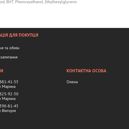
Acid, BHT, Phenoxyethanol, Ethylhexylglycerin.
ЦІЯ ДЛЯ ПОКУПЦЯ
я та обмін
запитання
 881-41-53
Олена
 Марина
 825-92-30
 Марина
 390-81-43
Вікторія