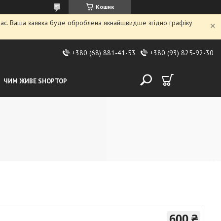
Кошик
 час. Ваша заявка буде оброблена якнайшвидше згідно графіку
+380 (68) 881-41-53
+380 (93) 825-92-30
ЧИМ ЖИВЕ SHOPTOP
600 ₴