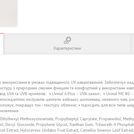
Характеристики
о використання в умовах підвищеного UV-навантаження. Забезпечує наді
текстуру з природним сяючим фінішем та комфортний у використанні наві
від UVA та UVB променів; • Uvinul A Plus – UVA-захист; • Uvinul MC 80 
оксидантних екстрактів: центели азійської, шоломниці, зеленого чаю, р
ложує, покращує тон і текстуру обличчя; • підходить для всіх типів шкіри
оновлення.
Ethylhexyl Methoxycinnamate, Propylheptyl Caprylate, Propanediol, Methyl
ohol, Decyl Glucoside, Propylene Glycol, Xanthan Gum, Trilaureth-4 Phosph
Root Extract, Hylocereus Undatus Fruit Extract, Camellia Sinensis Leaf Extract