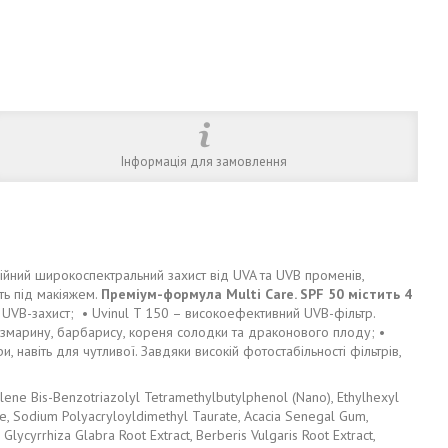
Інформація для замовлення
йний широкоспектральний захист від UVA та UVB променів,
ть під макіяжем.
Преміум-формула Multi Care. SPF 50 містить 4
– UVB-захист; • Uvinul T 150 – високоефективний UVB-фільтр.
озмарину, барбарису, кореня солодки та драконового плоду; •
, навіть для чутливої. Завдяки високій фотостабільності фільтрів,
ene Bis-Benzotriazolyl Tetramethylbutylphenol (Nano), Ethylhexyl
ate, Sodium Polyacryloyldimethyl Taurate, Acacia Senegal Gum,
, Glycyrrhiza Glabra Root Extract, Berberis Vulgaris Root Extract,