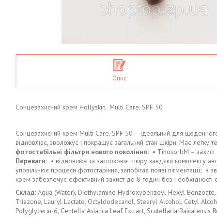
Опис
Сонцезахисний крем Hollyskin Multi Care. SPF 50
Сонцезахисний крем Multi Care. SPF 50 – ідеальний для щоденног
відновлює, зволожує і покращує загальний стан шкіри. Має легку 
фотостабільні фільтри нового покоління:
• TinosorbM – захист 
Переваги:
• відновлює та заспокоює шкіру завдяки комплексу анти
уповільнює процеси фотостаріння, запобігає появі пігментації; • зво
крем забезпечує ефективний захист до 8 годин без необхідності 
Склад:
Aqua (Water), Diethylamino Hydroxybenzoyl Hexyl Benzoate, 
Triazone, Lauryl Lactate, Octyldodecanol, Stearyl Alcohol, Cetyl Alc
Polyglycerin-6, Centella Asiatica Leaf Extract, Scutellaria Baicalensis 