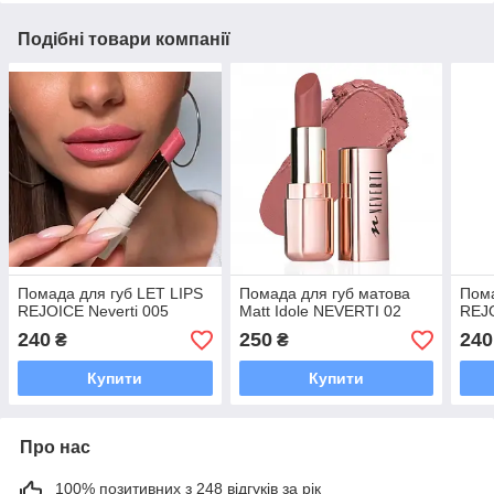
Подібні товари компанії
Помада для губ LET LIPS
Помада для губ матова
Пома
REJOICE Neverti 005
Matt Idole NEVERTI 02
REJO
240
250
240
₴
₴
Купити
Купити
Про нас
100% позитивних з 248 відгуків за рік