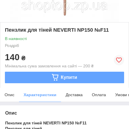
Пензлик для тіней NEVERTI NP150 №F11
В наявності
Роздріб
140
₴
Мінімальна сума замовлення на сайті — 200 ₴
Купити
Опис
Характеристики
Доставка
Оплата
Умови 
Опис
Пензлик для тіней NEVERTI NP150 №F11
Пензлик для тіней