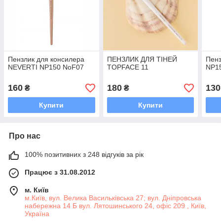
Пензлик для консилера
ПЕНЗЛИК ДЛЯ ТІНЕЙ
Пенз
NEVERTI NP150 NoF07
TOPFACE 11
NP1
160
180
130
₴
₴
Купити
Купити
Про нас
100% позитивних з 248 відгуків за рік
Працює з 31.08.2012
м. Київ
м.Київ, вул. Велика Васильківська 27; вул. Дніпровська
набережна 14 Б вул. Лятошинського 24, офіс 209 , Київ,
Україна