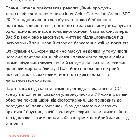
Бренд Lumene представляє революційний продукт -
тональний крем нового покоління Color Correcting Cream SPF
20. У представленого засобу дуже ніжна й абсолютно
невагома консистенція, проте це не заважає йому поєднувати
одночасно властивості тональної основи, бази та консилера.
Засіб рівномірно наноситься, миттєво підлаштовується під
натуральний тон шкіри й створює бездоганне стійке покриття.
Описуваний СС-крем відмінно маскує недоліки, у тому числі
невеликі почервоніння, пігментні плямочки та видимі сліди
втоми, візуально звужує пори й матує ділянки шкіри, схильні
до появи жирного блиску. Після його нанесення шкірний
покрив стає оксамитовим, його тон вирівнюється та
наповнюється сяйвом.
Варто також відзначити відмінні доглядові властивості СС-
крему від Lumene. Завдяки ультрасучасним УФ-фільтрам він
оберігає покрив шкіри від фотостаріння, що приводить до
передчасної появи зморшок. А за допомогою екстракту
арктичної брусниці засіб зволожує покрив шкіри, живить його
та відновлює, таким чином забезпечуючи надійний захист від
в'янення.
Приховати