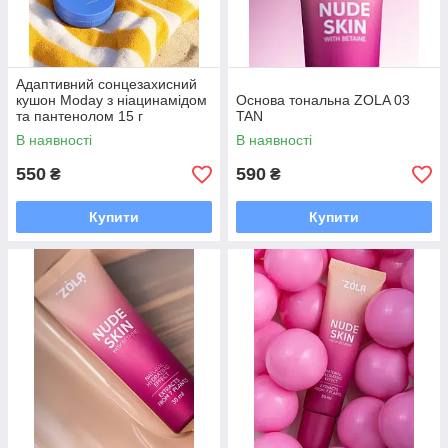
Адаптивний сонцезахисний
кушон Moday з ніацинамідом
Основа тональна ZOLA 03
та пантенолом 15 г
TAN
В наявності
В наявності
550
590
₴
₴
Купити
Купити