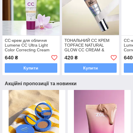
CC-крем для обличчя
ТОНАЛЬНИЙ СС КРЕМ
CC-к
Lumene CC Ultra Light
TOPFACE NATURAL
Lume
Color Correcting Cream
GLOW CC CREAM &
Corr
SPF 20, 30 мл
CONCEALER SPF50 003
30 
640
420
640
₴
₴
30 МЛ
Купити
Купити
Акційні пропозиції та новинки