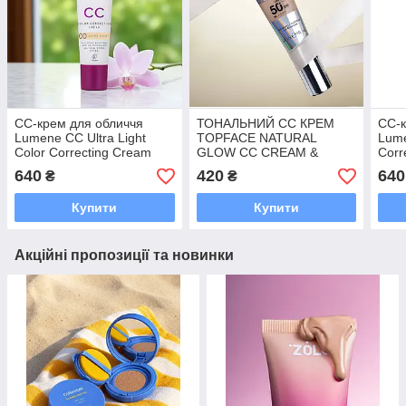
CC-крем для обличчя
ТОНАЛЬНИЙ СС КРЕМ
CC-к
Lumene CC Ultra Light
TOPFACE NATURAL
Lume
Color Correcting Cream
GLOW CC CREAM &
Corr
SPF 20, 30 мл
CONCEALER SPF50 003
30 
640
420
640
₴
₴
30 МЛ
Купити
Купити
Акційні пропозиції та новинки