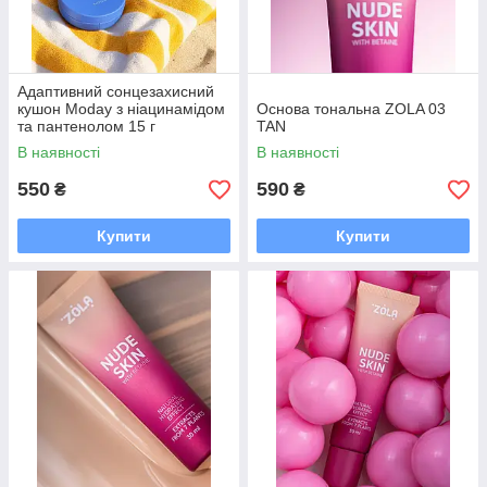
Адаптивний сонцезахисний
кушон Moday з ніацинамідом
Основа тональна ZOLA 03
та пантенолом 15 г
TAN
В наявності
В наявності
550
590
₴
₴
Купити
Купити