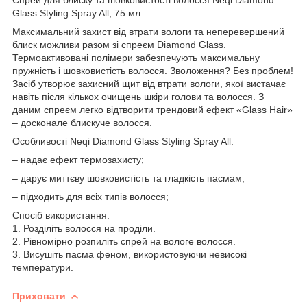
Glass Styling Spray All, 75 мл
Максимальний захист від втрати вологи та неперевершений
блиск можливи разом зі спреєм Diamond Glass.
Термоактивовані полімери забезпечують максимальну
пружність і шовковистість волосся. Зволоження? Без проблем!
Засіб утворює захисний щит від втрати вологи, якої вистачає
навіть після кількох очищень шкіри голови та волосся. З
даним спреєм легко відтворити трендовий ефект «Glass Hair»
– досконале блискуче волосся.
Особливості Neqi Diamond Glass Styling Spray All:
– надає ефект термозахисту;
– дарує миттєву шовковистість та гладкість пасмам;
– підходить для всіх типів волосся;
Спосіб використання:
1. Розділіть волосся на проділи.
2. Рівномірно розпиліть спрей на вологе волосся.
3. Висушіть пасма феном, використовуючи невисокі
температури.
Приховати