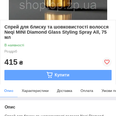
Спрей для блиску та шовковистості волосся
Neqi MINI Diamond Glass Styling Spray All, 75
мл
В наявності
Роздріб
415
₴
Купити
Опис
Характеристики
Доставка
Оплата
Умови п
Опис
Спрей для блиску та шовковистості волосся Neqi Diamond