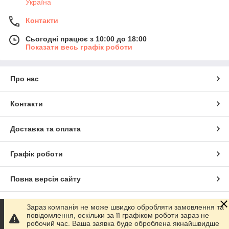
Україна
Контакти
Сьогодні працює з 10:00 до 18:00
Показати весь графік роботи
Про нас
Контакти
Доставка та оплата
Графік роботи
Повна версія сайту
Сайт створено на маркетплейсі
Prom.ua
Зараз компанія не може швидко обробляти замовлення та
повідомлення, оскільки за її графіком роботи зараз не
робочий час. Ваша заявка буде оброблена якнайшвидше