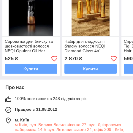
Cироватка для блиску та
Набір для гладкості і
Спре
шовковистості волосся
блиску волосся NEQI
Tigi
NEQI Opulent Oil Har
Diamond Glass 4в1
Hair
Serum 75ml
525
2 870
590
₴
₴
Купити
Купити
Про нас
100% позитивних з 248 відгуків за рік
Працює з 31.08.2012
м. Київ
м.Київ, вул. Велика Васильківська 27; вул. Дніпровська
набережна 14 Б вул. Лятошинського 24, офіс 209 , Київ,