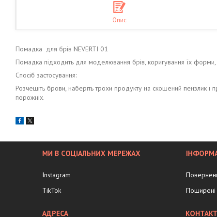
Опис
Помадка для брів NEVERTI 01
Помадка підходить для моделювання брів, коригування їх форми, с
Спосіб застосування:
Розчешіть брови, наберіть трохи продукту на скошений пензлик і пр
порожніх.
МИ В СОЦІАЛЬНИХ МЕРЕЖАХ
ІНФОРМА
Instagram
Поверненн
TikTok
Поширені 