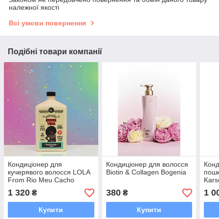
належної якості
Всі умови повернення
Подібні товари компанії
Кондиціонер для
Кондиціонер для волосся
Конд
кучерявого волосся LOLA
Biotin & Collagen Bogenia
пошк
From Rio Meu Cacho
Kars
Minha Vida 500 мл
Repa
1 320
380
1 0
₴
₴
Купити
Купити