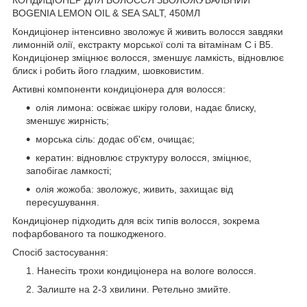
BOGENIA LEMON OIL & SEA SALT, 450МЛ
Кондиціонер інтенсивно зволожує й живить волосся завдяки
лимонній олії, екстракту морської солі та вітамінам C і B5.
Кондиціонер зміцнює волосся, зменшує ламкість, відновлює
блиск і робить його гладким, шовковистим.
Активні компоненти кондиціонера для волосся:
олія лимона: освіжає шкіру голови, надає блиску,
зменшує жирність;
морська сіль: додає об'єм, очищає;
кератин: відновлює структуру волосся, зміцнює,
запобігає ламкості;
олія жожоба: зволожує, живить, захищає від
пересушування.
Кондиціонер підходить для всіх типів волосся, зокрема
пофарбованого та пошкодженого.
Спосіб застосування:
Нанесіть трохи кондиціонера на вологе волосся.
Залиште на 2-3 хвилини. Ретельно змийте.