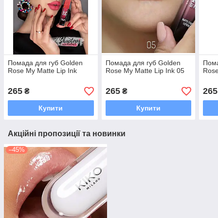
Помада для губ Golden
Помада для губ Golden
Пома
Rose My Matte Lip Ink
Rose My Matte Lip Ink 05
Rose
265
265
265
₴
₴
Купити
Купити
Акційні пропозиції та новинки
–45%