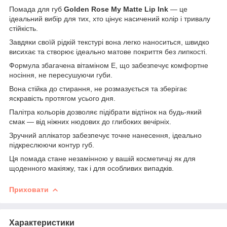
Помада для губ
Golden Rose My Matte Lip Ink
— це
ідеальний вибір для тих, хто цінує насичений колір і тривалу
стійкість.
Завдяки своїй рідкій текстурі вона легко наноситься, швидко
висихає та створює ідеально матове покриття без липкості.
Формула збагачена вітаміном Е, що забезпечує комфортне
носіння, не пересушуючи губи.
Вона стійка до стирання, не розмазується та зберігає
яскравість протягом усього дня.
Палітра кольорів дозволяє підібрати відтінок на будь-який
смак — від ніжних нюдових до глибоких вечірніх.
Зручний аплікатор забезпечує точне нанесення, ідеально
підкреслюючи контур губ.
Ця помада стане незамінною у вашій косметичці як для
щоденного макіяжу, так і для особливих випадків.
Приховати
Характеристики