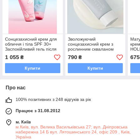
Сонцезахисний крем для
Зволожуючий
Мат
обличчя і тіла SPF 30+
сонцезахисний крем з
крем
Заспокійливий гель після
рослинним скваланом
HOLL
засмаги HOLLYSKIN
Needly Vegan Mild
SPF
1 055
790
675
₴
₴
Moisture Sun SPF 50+
Купити
Купити
Про нас
100% позитивних з 248 відгуків за рік
Працює з 31.08.2012
м. Київ
м.Київ, вул. Велика Васильківська 27; вул. Дніпровська
набережна 14 Б вул. Лятошинського 24, офіс 209 , Київ,
Україна