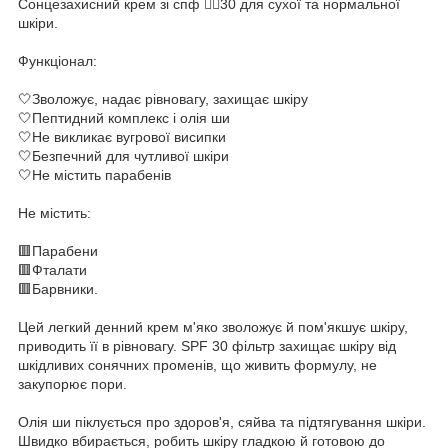
Сонцезахисний крем зі спф ☝🏻30 для сухої та нормальної
шкіри.
Функціонал:
🤍Зволожує, надає рівновагу, захищає шкіру
🤍Пептидний комплекс і олія ши
🤍Не викликає вугрової висипки
🤍Безпечний для чутливої шкіри
🤍Не містить парабенів
Не містить:
🟥Парабени
🟥Фталати
🟥Барвники.
Цей легкий денний крем м'яко зволожує й пом'якшує шкіру,
приводить її в рівновагу. SPF 30 фільтр захищає шкіру від
шкідливих сонячних променів, що живить формулу, не
закупорює пори.
Олія ши піклується про здоров'я, сяйва та підтягування шкіри.
Швидко вбирається, робить шкіру гладкою й готовою до