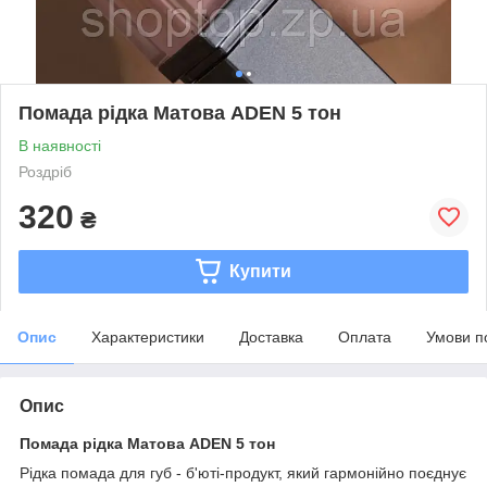
Помада рідка Матова ADEN 5 тон
В наявності
Роздріб
320
₴
Купити
Опис
Характеристики
Доставка
Оплата
Умови п
Опис
Помада рідка Матова ADEN 5 тон
Рідка помада для губ - б'юті-продукт, який гармонійно поєднує