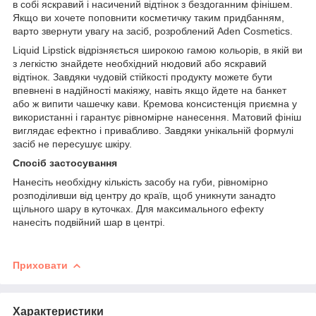
в собі яскравий і насичений відтінок з бездоганним фінішем.
Якщо ви хочете поповнити косметичку таким придбанням,
варто звернути увагу на засіб, розроблений Aden Cosmetics.
Liquid Lipstick відрізняється широкою гамою кольорів, в якій ви
з легкістю знайдете необхідний нюдовий або яскравий
відтінок. Завдяки чудовій стійкості продукту можете бути
впевнені в надійності макіяжу, навіть якщо йдете на банкет
або ж випити чашечку кави. Кремова консистенція приємна у
використанні і гарантує рівномірне нанесення. Матовий фініш
виглядає ефектно і привабливо. Завдяки унікальній формулі
засіб не пересушує шкіру.
Спосіб застосування
Нанесіть необхідну кількість засобу на губи, рівномірно
розподіливши від центру до країв, щоб уникнути занадто
щільного шару в куточках. Для максимального ефекту
нанесіть подвійний шар в центрі.
Приховати
Характеристики