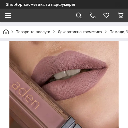
Shoptop косметика та парфумерія
Товари та послуги
Декоративна косметика
Помади,б