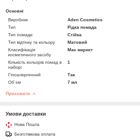
Основні
Виробник
Aden Cosmetics
Тип
Рідка помада
Тип помади
Стійка
Тип відтінку та кольору
Матовий
Класифікація
Мас маркет
косметичного засобу
Кількість кольорів помад в
1
наборі
Гіпоалергенний
Так
Об`єм
7 мл
Приховати
Умови доставки
Нова Пошта
Безготівкова оплата