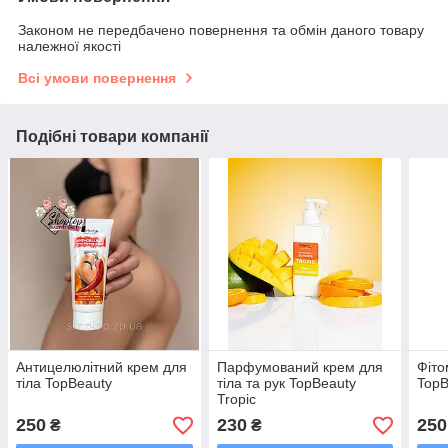
Законом не передбачено повернення та обмін даного товару
належної якості
Всі умови повернення
Подібні товари компанії
Антицелюлітний крем для
Парфумований крем для
Фіто
тіла TopBeauty
тіла та рук TopBeauty
TopB
Tropic
250
230
250
₴
₴