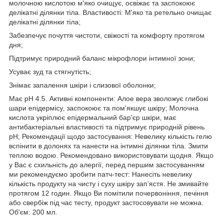
молочною кислотою м'яко очищує, освіжає та заспокоює
делікатні ділянки тіла. Властивості: М'яко та ретельно очищає
делікатні ділянки тіла;
Забезпечує почуття чистоти, свіжості та комфорту протягом
дня;
Підтримує природний баланс мікрофлори інтимної зони;
Усуває зуд та стягнутість;
Знімає запалення шкіри і слизової оболонки;
Має рН 4.5. Активні компоненти: Алое вера зволожує глибокі
шари епідермісу, заспокоює та пом'якшує шкіру; Молочна
кислота укріплює епідермальний бар'єр шкіри, має
антибактеріальні властивості та підтримує природній рівень
рН; Рекомендації щодо застосування: Невелику кількість гелю
вспінити в долонях та нанести на інтимні ділянки тіла. Змити
теплою водою. Рекомендовано використовувати щодня. Якщо
у Вас є схильність до алергії, перед першим застосуванням
ми рекомендуємо зробити патч-тест: Нанесіть невелику
кількість продукту на чисту і суху шкіру зап’ястя. Не змивайте
протягом 12 годин. Якщо Ви помітили почервоніння, печіння
або свербіж під час тесту, продукт застосовувати не можна.
Об'єм: 200 мл.