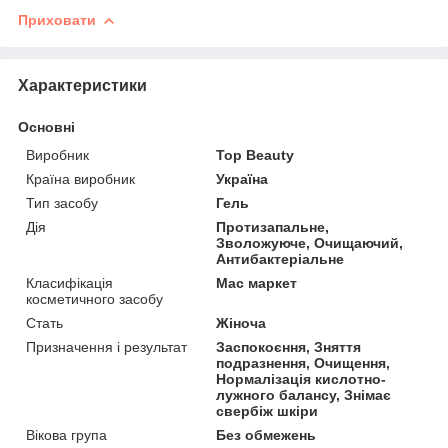
Приховати
Характеристики
Основні
Виробник
Top Beauty
Країна виробник
Україна
Тип засобу
Гель
Дія
Протизапальне,
Зволожуюче, Очищаючий,
Антибактеріальне
Класифікація
Мас маркет
косметичного засобу
Стать
Жіноча
Призначення і результат
Заспокоєння, Зняття
подразнення, Очищення,
Нормалізація кислотно-
лужного балансу, Знімає
свербіж шкіри
Вікова група
Без обмежень