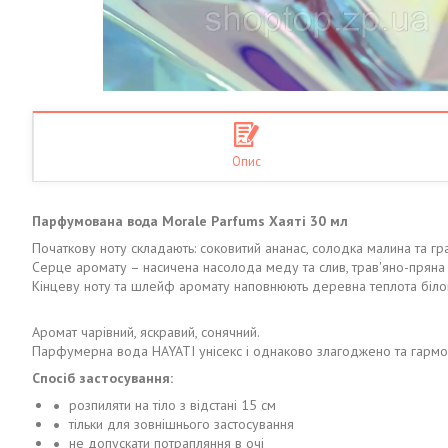
Опис
Парфумована вода Morale Parfums Хаяті 30 мл
Початкову ноту складають: соковитий ананас, солодка малина та гр
Серце аромату – насичена насолода меду та слив, трав'яно-пряна 
Кінцеву ноту та шлейф аромату наповнюють деревна теплота білого
Аромат чарівний, яскравий, сонячний.
Парфумерна вода HAYATI унісекс і однаково злагоджено та гармоній
Спосіб застосування:
розпиляти на тіло з відстані 15 см
тільки для зовнішнього застосування
не допускати потрапляння в очі