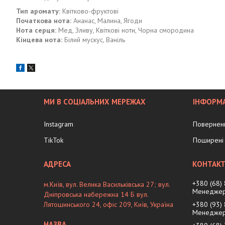
Тип аромату:
Квітково-фруктові
Початкова нота:
Ананас, Малина, Ягоди
Нота серця:
Мед, Зливу, Квіткові ноти, Чорна смородина
Кінцева нота:
Білий мускус, Ваніль
МИ В СОЦІАЛЬНИХ МЕРЕЖАХ
ІНФОРМА
Instagram
Поверненн
TikTok
Поширені 
+380 (68)
м.Київ, вул. Велика Васильківська 27; вул.
Менеджер
Дніпровська набережна 14 Б вул.
Лятошинського 24, офіс 209, Київ, Україна
+380 (93)
Менеджер