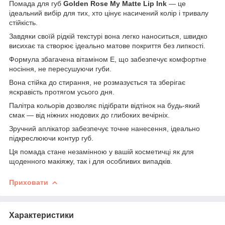
Помада для губ
Golden Rose My Matte Lip Ink
— це
ідеальний вибір для тих, хто цінує насичений колір і тривалу
стійкість.
Завдяки своїй рідкій текстурі вона легко наноситься, швидко
висихає та створює ідеально матове покриття без липкості.
Формула збагачена вітаміном Е, що забезпечує комфортне
носіння, не пересушуючи губи.
Вона стійка до стирання, не розмазується та зберігає
яскравість протягом усього дня.
Палітра кольорів дозволяє підібрати відтінок на будь-який
смак — від ніжних нюдових до глибоких вечірніх.
Зручний аплікатор забезпечує точне нанесення, ідеально
підкреслюючи контур губ.
Ця помада стане незамінною у вашій косметичці як для
щоденного макіяжу, так і для особливих випадків.
Приховати
Характеристики