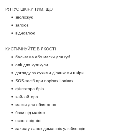
РЯТУЄ ШКІРУ ТИМ, ЩО
зволожує
загоює
відновлює
КИСТИЧНУЙТЕ В ЯКОСТІ
бальзама або маски для губ
олії для кутикули
догляду за сухими ділянками шкіри
SOS-засіб при порізах і опіках
фіксатора брів
хайлайтера
маски для облягання
бази під макіяж
основі під тіні
захисту лапок домашніх улюбленців