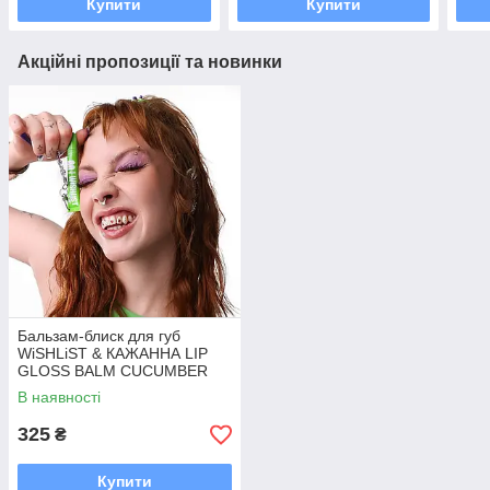
Купити
Купити
Акційні пропозиції та новинки
Бальзам-блиск для губ
WiSHLiST & КАЖАННА LIP
GLOSS BALM CUCUMBER
ICE 10 г + брелок "Гірка"
В наявності
325
₴
Купити