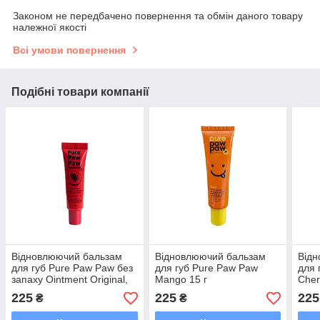
Законом не передбачено повернення та обмін даного товару
належної якості
Всі умови повернення
Подібні товари компанії
Відновлюючий бальзам
Відновлюючий бальзам
Від
для губ Pure Paw Paw без
для губ Pure Paw Paw
для 
запаху Ointment Original,
Mango 15 г
Cher
15г
225
225
225
₴
₴