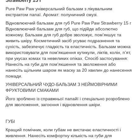
Strawberry 15 г
Pure Paw Paw універсальний бальзам з лікувальним
екстрактом папаї. Аромат: полуничний смузі.
Відновлюючий бальзам для губ Pure Paw Paw Strawberry 15 г
Відновлюючий бальзам для губ, що підійде абсолютно
кожному. Бальзам для губ добре зволожує, пом'якшує та
живить шкіру. Косметичний засіб усуває подразнення та
сухість, забезпечує гладкість та еластичність. Бальзам можна
використовувати для пом'якшення кутикули, ліктів, колін, п'ят,
при укусах комах та невеликих опіках. Спосіб застосування:
Нанесіть на губи для пом'якшення та зволоження або
нанесіть щільним шаром як маску за 20 хвилин до нанесення
помади.
УНІВЕРСАЛЬНИЙ ЧУДО-БАЛЬЗАМ З НЕЙМОВІРНИМИ
ФРУКТОВИМИ СМАКАМИ
Його зроблено із справжньої папайї і спеціально розроблено
для зволоження, загоєння і відновлення шкіри.
ГУБІ
Кращий помічник, коли губам не вистачає еластичності і
живлення. Нанесіть комфортну кількість на губи для