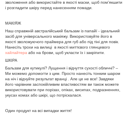
зволоження або використайте в якості маски, щоб пом'якшити
і розгладити шкіру перед нанесенням помади.
МАКІЯЖ
Наш справжній австралійський бальзам із папайї - ідеальний
засіб для універсального макіяжу. Використовуйте його в
якості зволожуючого праймера для губ або під тіні для повік.
Нанесіть трохи на вилиці в якості миттєвого глянцевого
хайлайтера
або на брови, щоб укласти їх і закріпити.
ШКІРА
Бальзам для кутикулі? Лущення і відчуття сухості обличчі? –
Ми можемо допомогти з цим. Просто нанесіть тонким шаром
на ніч і відчуйте результат вранці . Але це не все! Завдяки
його чарівним заспокійливим властивостям ви також можете
використовувати при порізах, опіках, висипах, подразненнях,
укусах комах або шкірі, що потріскалася.
Один продукт на всі випадки життя!