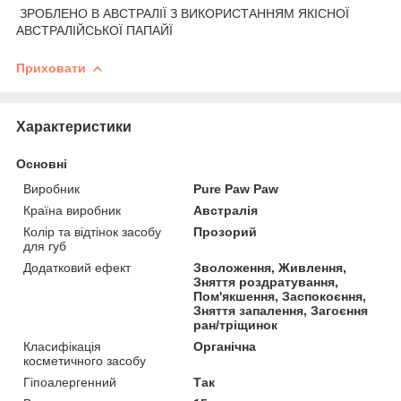
ЗРОБЛЕНО В АВСТРАЛІЇ З ВИКОРИСТАННЯМ ЯКІСНОЇ
АВСТРАЛІЙСЬКОЇ ПАПАЙЇ
Приховати
Характеристики
Основні
Виробник
Pure Paw Paw
Країна виробник
Австралія
Колір та відтінок засобу
Прозорий
для губ
Додатковий ефект
Зволоження, Живлення,
Зняття роздратування,
Пом'якшення, Заспокоєння,
Зняття запалення, Загоєння
ран/тріщинок
Класифікація
Органічна
косметичного засобу
Гіпоалергенний
Так