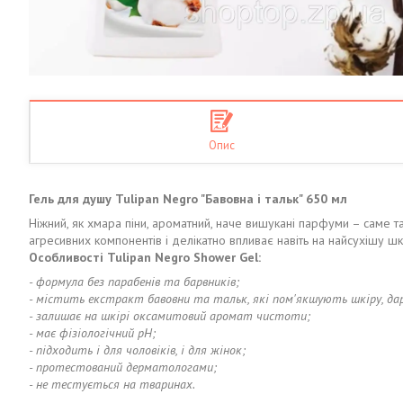
Опис
Гель для душу Tulipan Negro "Бавовна і тальк" 650 мл
Ніжний, як хмара піни, ароматний, наче вишукані парфуми – саме т
агресивних компонентів і делікатно впливає навіть на найсухішу шк
Особливості Tulipan Negro Shower Gel:
- формула без парабенів та барвників;
- містить екстракт бавовни та тальк, які пом'якшують шкіру, д
- залишає на шкірі оксамитовий аромат чистоти;
- має фізіологічний pH;
- підходить і для чоловіків, і для жінок;
- протестований дерматологами;
- не тестується на тваринах.