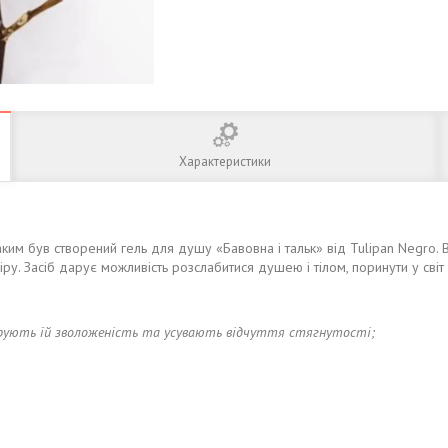
Характеристики
аким був створений гель для душу «Бавовна і тальк» від Tulipan Negro. 
іру. Засіб дарує можливість розслабитися душею і тілом, поринути у сві
арують їй зволоженість та усувають відчуття стягнутості;