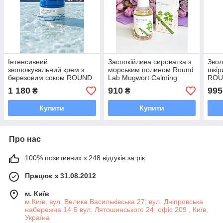
Інтенсивний
Заспокійлива сироватка з
Звол
зволожувальний крем з
морським полином Round
шкір
березовим соком ROUND
Lab Mugwort Calming
ROU
LAB Birch Juice
Serum 50 мл
Eye 
1 180
910
995
₴
₴
Moisturizing Intensive
Cream, 50 ml
Купити
Купити
Про нас
100% позитивних з 248 відгуків за рік
Працює з 31.08.2012
м. Київ
м.Київ, вул. Велика Васильківська 27; вул. Дніпровська
набережна 14 Б вул. Лятошинського 24, офіс 209 , Київ,
Україна