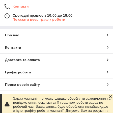
Контакти
Сьогодні працює з 10:00 до 18:00
Показати весь графік роботи
Про нас
Контакти
Доставка та оплата
Графік роботи
Повна версія сайту
Сайт створено на маркетплейсі
Prom.ua
Зараз компанія не може швидко обробляти замовлення та
повідомлення, оскільки за її графіком роботи зараз не
робочий час. Ваша заявка буде оброблена якнайшвидше
Політика конфіденційності
згідно графіку роботи компанії. Дякуємо Вам за розуміння.