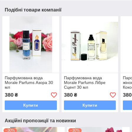
Подібні товари компанії
Парфумована вода
Парфумована вода
Пар
Morale Parfums Азора 30
Morale Parfums Лібре
жіно
мл
Сцент 30 мл
Коко
380
380
380
₴
₴
Купити
Купити
Акційні пропозиції та новинки
–30%
–30%