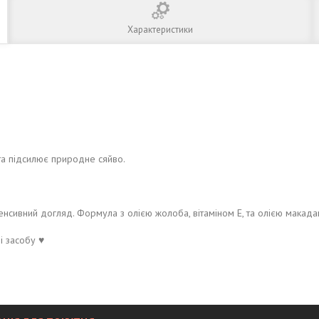
Характеристики
 та підсилює природне сяйво.
енсивний догляд. Формула з олією жолоба, вітаміном Е, та олією макадам
 засобу ♥️