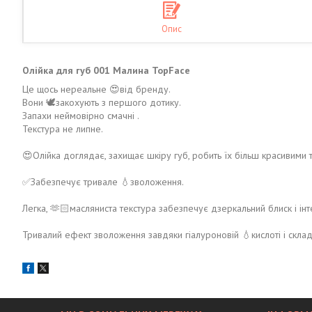
Опис
Олійка для губ 001 Малина TopFace
Це щось нереальне 😍від бренду.
Вони 🕊️закохують з першого дотику.
Запахи неймовірно смачні .
Текстура не липне.
😍Олійка доглядає, захищає шкіру губ, робить їх більш красивими
✅Забезпечує тривале 💧зволоження.
Легка, 🫶🏻масляниста текстура забезпечує дзеркальний блиск і інт
Тривалий ефект зволоження завдяки гіалуроновій 💧кислоті і складі