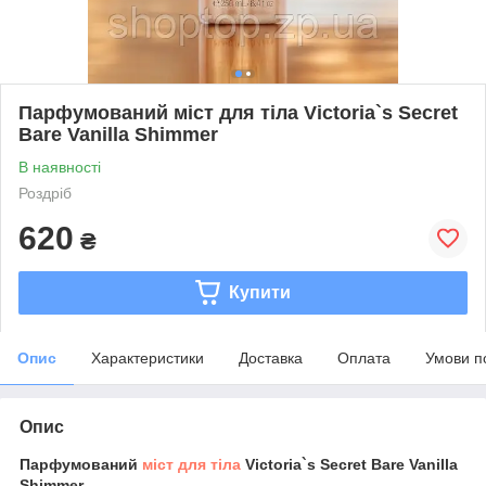
Парфумований міст для тіла Victoria`s Secret
Bare Vanilla Shimmer
В наявності
Роздріб
620
₴
Купити
Опис
Характеристики
Доставка
Оплата
Умови п
Опис
Парфумований
міст для тіла
Victoria`s Secret Bare Vanilla
Shimmer