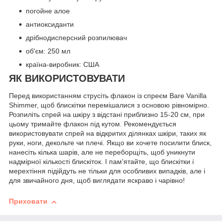
погойне алое
антиоксиданти
дрібнодисперсний розпилювач
об'єм: 250 мл
країна-виробник: США
ЯК ВИКОРИСТОВУВАТИ
Перед використанням струсіть флакон із спреєм Bare Vanilla
Shimmer, щоб блискітки перемішалися з основою рівномірно.
Розпиліть спрей на шкіру з відстані приблизно 15-20 см, при
цьому тримайте флакон під кутом. Рекомендується
використовувати спрей на відкритих ділянках шкіри, таких як
руки, ноги, декольте чи плечі. Якщо ви хочете посилити блиск,
нанесіть кілька шарів, але не переборщіть, щоб уникнути
надмірної кількості блискіток. І пам'ятайте, що блискітки і
мерехтіння підійдуть не тільки для особливих випадків, але і
для звичайного дня, щоб виглядати яскраво і чарівно!
Приховати