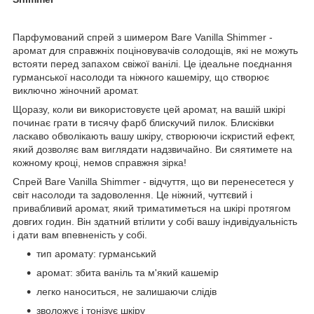
Парфумований спрей з шимером Bare Vanilla Shimmer -
аромат для справжніх поціновувачів солодощів, які не можуть
встояти перед запахом свіжої ванілі. Це ідеальне поєднання
гурманської насолоди та ніжного кашеміру, що створює
виключно жіночний аромат.
Щоразу, коли ви використовуєте цей аромат, на вашій шкірі
починає грати в тисячу фарб блискучий пилок. Блисківки
ласкаво обволікають вашу шкіру, створюючи іскристий ефект,
який дозволяє вам виглядати надзвичайно. Ви сяятимете на
кожному кроці, немов справжня зірка!
Спрей Bare Vanilla Shimmer - відчуття, що ви перенесетеся у
світ насолоди та задоволення. Це ніжний, чуттєвий і
привабливий аромат, який триматиметься на шкірі протягом
довгих годин. Він здатний втілити у собі вашу індивідуальність
і дати вам впевненість у собі.
тип аромату: гурманський
аромат: збита ваніль та м'який кашемір
легко наноситься, не залишаючи слідів
зволожує і тонізує шкіру