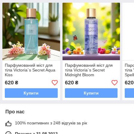
Парфумований міст для
Парфумований міст для
Парф
тіла Victoria`s Secret Aqua
тіла Victoria`s Secret
тіла
Kiss
Midnight Bloom
Spel
620
620
620
₴
₴
Купити
Купити
Про нас
100% позитивних з 248 відгуків за рік
Працює з 31.08.2012