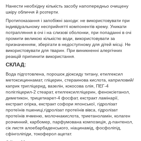
Нанести необхідну кількість засобу напопередньо очищену
шкіру обличчя й розтерти.
Протипоказання і запобіжні заходи: не використовувати при
індивідуальному несприйнятті компонентів крему. Уникати
потрапляння в очі і на слизові оболонки, при попаданні в очі
промити великою кількістю води, використовувати за
призначенням, зберігати в недоступному для дітей місці. Не
використовувати для тварин. При виникненні алергічних
реакцій припинити використання.
СКЛАД:
Вода підготовлена, порошок діоксиду титану, етилгексил
метоксициннамат, гліцерин, стераинова кислота, каприловий/
каприк тригліцерид, вазелін, кокосова олія, ПЕГ-4
полігліцерил-2 стеарат, етилгексилгліцерин, феноксіетанол,
диметикон, трицетиарет-4 фосфат, екстракт ламінарії,
екстракт огірка, екстракт софори японської, гідролізат
протеїнів пшениці,гідролізат протеїнів вівса, гідролізат
протеїнів ячменю, молочнакислота, триетаноламін, колаген
розчинний, карбомер, парфумована композиція, д-пантенол,
сік листя алоебарбаденського, ніацинамід, фосфоліпід,
сфінголіпіди, токоферол ацетат.