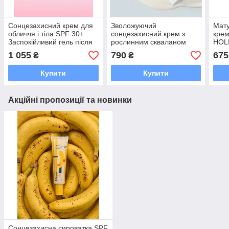
Сонцезахисний крем для
Зволожуючий
Мат
обличчя і тіла SPF 30+
сонцезахисний крем з
крем
Заспокійливий гель після
рослинним скваланом
HOLL
засмаги HOLLYSKIN
Needly Vegan Mild
SPF
1 055
790
675
₴
₴
Moisture Sun SPF 50+
Купити
Купити
Акційні пропозиції та новинки
Сонцезахисна сироватка SPF