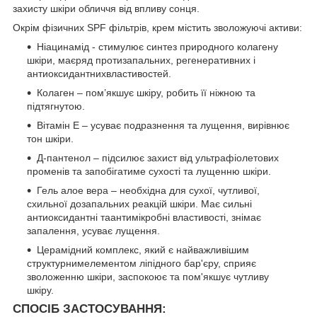
захисту шкіри обличчя від впливу сонця.
Окрім фізичних SPF фільтрів, крем містить зволожуючі активи:
Ніацинамід - стимулює синтез природного колагену
шкіри, маєряд протизапальних, регенеративних і
антиоксидантнихвластивостей.
Колаген – пом’якшує шкіру, робить її ніжною та
підтягнутою.
Вітамін Е – усуває подразнення та лущення, вирівнює
тон шкіри.
Д-пантенол – підсилює захист від ультрафіолетових
променів та запобігатиме сухості та лущенню шкіри.
Гель алое вера – необхідна для сухої, чутливої,
схильної дозапальних реакцій шкіри. Має сильні
антиоксидантні таантимікробні властивості, знімає
запалення, усуває лущення.
Церамідний комплекс, який є найважливішим
структурнимелементом ліпідного бар'єру, сприяє
зволоженню шкіри, заспокоює та пом'якшує чутливу
шкіру.
СПОСІБ ЗАСТОСУВАННЯ: