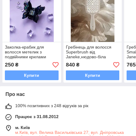
Заколка-крабик для
Гребінець для волосся
Греб
волосся метелик з
Superbrush від
Smal
подвійними крилами
Janeke,нюдово-біла
Jane
чорний
білі
250
840
765
₴
₴
Купити
Купити
Про нас
100% позитивних з 248 відгуків за рік
Працює з 31.08.2012
м. Київ
м.Київ, вул. Велика Васильківська 27; вул. Дніпровська