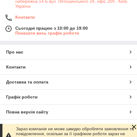
набережна 14 Б вул. Лятошинського 24, офіс 209 , Київ,
Україна
Контакти
Сьогодні працює з 10:00 до 19:00
Показати весь графік роботи
Про нас
Контакти
Доставка та оплата
Графік роботи
Повна версія сайту
Сайт створено на маркетплейсі
Prom.ua
Зараз компанія не може швидко обробляти замовлення та
повідомлення, оскільки за її графіком роботи зараз не