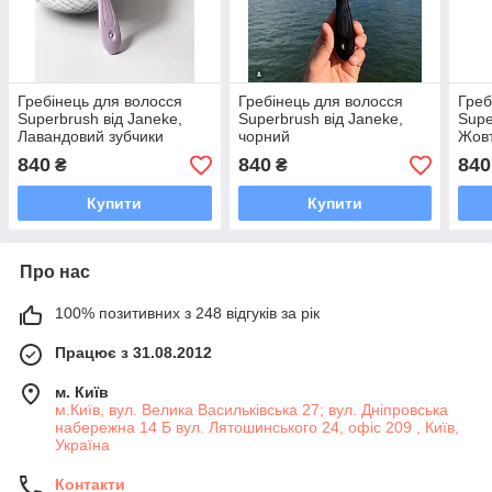
Гребінець для волосся
Гребінець для волосся
Греб
Superbrush від Janeke,
Superbrush від Janeke,
Supe
Лавандовий зубчики
чорний
Жов
фіолетові
840
840
840
₴
₴
Купити
Купити
Про нас
100% позитивних з 248 відгуків за рік
Працює з 31.08.2012
м. Київ
м.Київ, вул. Велика Васильківська 27; вул. Дніпровська
набережна 14 Б вул. Лятошинського 24, офіс 209 , Київ,
Україна
Контакти