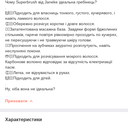
Чому Superbrush від Janeke ідеальна гребінець?
.
🙌🏻Підходить для власниць тонкого, густого, кучерявого, і
навіть ламкого волосся.
👏🏻Обережно розчісує коротке і довге волосся.
☝🏻Запатентована масажна база. Завдяки формі бджолиних
стільників, гаряче повітря рівномірно проходить по кучерях,
не пересушуючи і не травмуючи шкіру голови.
👍🏻Просічення на зубчиках акуратно розплутують, навіть
неслухняні локони.
🤲🏻Підходить для розчісування мокрого волосся.
Карбонове волокно відповідає за відсутність електризації
пасм.
👏🏻Легка, не відчувається в руках.
🙌🏻Підходить для дітей.
.
Ну, хіба вона не ідеальна?
Приховати
Характеристики