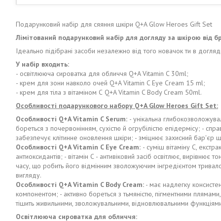
Подарунковий набір для сяяння шкіри Q+A Glow Heroes Gift Set
Лімітований подарунковий набір для догляду за шкірою від б
Ідеально підібрані засоби незалежно від того новачок ти в догляд
У набір входить:
- освітлююча сироватка для обличчя Q+A Vitamin C 30ml;
- крем для зони навколо очей Q+A Vitamin C Eye Cream 15 ml;
- крем для тіла з вітаміном С Q+A Vitamin C Body Cream 50ml.
Особливості подарункового набору Q+A Glow Heroes Gift Set:
Особливості Q+A Vitamin C Serum:
- унікальна глибокозволожувал
бореться з почервонінням, сухістю й огрубілістю епідермісу; - спра
забезпечує клітинне оновлення шкіри; - зміцнює захисний бар'єр ш
Особливості Q+A Vitamin C Eye Cream:
- суміш вітаміну С, екстр
антиоксидантів; - вітамін С - антивіковий засіб освітлює, вирівню
часу, що робить його відмінним зволожуючим інгредієнтом тривалої 
вигляду.
Особливості Q+A Vitamin C Body Cream:
- має надлегку консистен
компонентом; - активно бореться з тьмяністю, пігментними плямами,
тішить живильними, зволожувальними, відновлювальними функціями;
Освітлююча сироватка для обличчя: