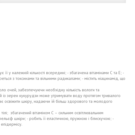
її у належній кількості всередині; - збагачена вітамінами С та Е; -
реться з токсинами та вільними радикалами; - містить ніацинамід, що
коло очей, забезпечуючи необхідну кількість вологи та
нутий із зерен кукурудзи може утримувати воду протягом тривалого
агає освіжити шкіру, надаючи їй більш здорового та молодого
 тілі; збагачений вітаміном С – сильним освітлювальним
ельєф шкіри; - робить її еластичною, пружною і блискучою; -
 епідермісу.