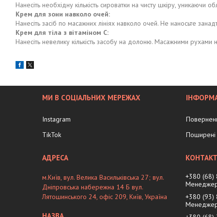
Нанесіть необхідну кількість сироватки на чисту шкіру, уникаючи о
Крем для зони навколо очей:
Нанесіть засіб по масажних лініях навколо очей. Не наносьте занадт
Крем для тіла з вітаміном С:
Нанесіть невелику кількість засобу на долоню. Масажними рухами на
МИ В СОЦІАЛЬНИХ МЕРЕЖАХ
ІНФОРМА
Instagram
Поверненн
TikTok
Поширені 
+380 (68)
м.Київ, вул. Велика Васильківська 27; вул.
Менеджер
Дніпровська набережна 14 Б вул.
Лятошинського 24, офіс 209, Київ, Україна
+380 (93)
Менеджер