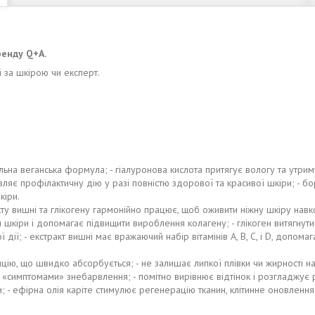
ренду Q+A.
і за шкірою чи експерт.
ьна веганська формула; - гіалуронова кислота притягує вологу та утримує 
вляє профілактичну дію у разі повністю здорової та красивої шкіри; - бо
кіри.
акту вишні та глікогену гармонійно працює, щоб оживити ніжну шкіру нав
є тон шкіри і допомагає підвищити вироблення колагену; - глікоген витяг
дії; - екстракт вишні має вражаючий набір вітамінів A, B, C, і D, допом
цію, що швидко абсорбується; - не залишає липкої плівки чи жирності на
 «симптомами» знебарвлення; - помітно вирівнює відтінок і розгладжує р
 - ефірна олія каріте стимулює регенерацію тканин, клітинне оновлення