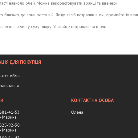
бласті навколо очей. Можна використовувати вранці та ввечері.
о близько до зони росту вій. Якщо засіб потрапив в очі, промийте їх вел
несіть на чисту суху шкіру. Уникайте потрапляння в очі.
ЦІЯ ДЛЯ ПОКУПЦЯ
я та обмін
запитання
 881-41-53
Олена
 Марина
 825-92-30
 Марина