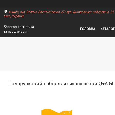
м.Київ, вул. Велика Васильківська 27; вул. Дніпровська набережна 14
Київ, Україна
Shoptop косметика
ГОЛОВНА
КАТАЛОГ
та парфумерія
Подарунковий набір для сяяння шкіри Q+A Glo